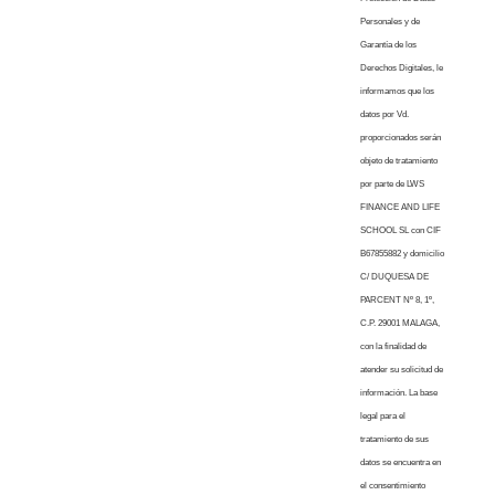
Personales y de
Garantía de los
Derechos Digitales, le
informamos que los
datos por Vd.
proporcionados serán
objeto de tratamiento
por parte de LWS
FINANCE AND LIFE
SCHOOL SL con CIF
B67855882 y domicilio
C/ DUQUESA DE
PARCENT Nº 8, 1º,
C.P. 29001 MALAGA,
con la finalidad de
atender su solicitud de
información. La base
legal para el
tratamiento de sus
datos se encuentra en
el consentimiento