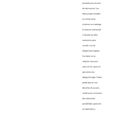
prestado para el envío
de información. Los
datos proporcionados
se conservarán
mientras se mantenga
la relación contractual
o durante los años
necesarios para
cumplir con las
obligaciones legales.
Los datos no se
cederán a terceros
salvo en los casos en
que exista una
obligación legal. Usted
puede ejercer sus
derechos de acceso,
rectificación, limitación
del tratamiento,
portabilidad, oposición
al tratamiento y