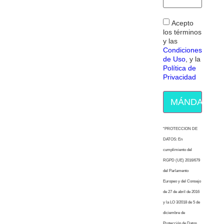
Acepto
los términos
y las
Condiciones
de Uso
, y la
Política de
Privacidad
MÁNDAME E
“PROTECCION DE
DATOS: En
cumplimiento del
RGPD (UE) 2016/679
del Parlamento
Europeo y del Consejo
de 27 de abril de 2016
y la LO 3/2018 de 5 de
diciembre de
Protección de Datos