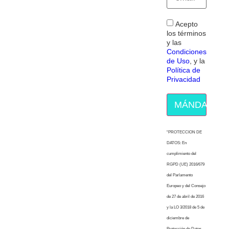
Acepto
los términos
y las
Condiciones
de Uso
, y la
Política de
Privacidad
MÁNDAME E
“PROTECCION DE
DATOS: En
cumplimiento del
RGPD (UE) 2016/679
del Parlamento
Europeo y del Consejo
de 27 de abril de 2016
y la LO 3/2018 de 5 de
diciembre de
Protección de Datos