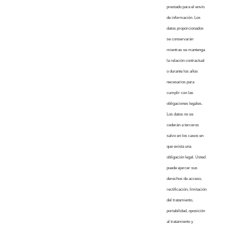
prestado para el envío
de información. Los
datos proporcionados
se conservarán
mientras se mantenga
la relación contractual
o durante los años
necesarios para
cumplir con las
obligaciones legales.
Los datos no se
cederán a terceros
salvo en los casos en
que exista una
obligación legal. Usted
puede ejercer sus
derechos de acceso,
rectificación, limitación
del tratamiento,
portabilidad, oposición
al tratamiento y