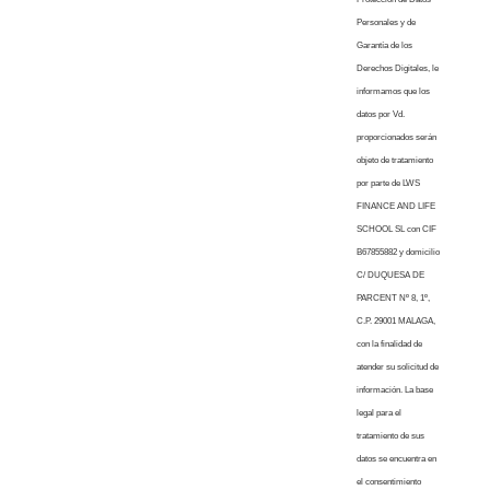
Personales y de
Garantía de los
Derechos Digitales, le
informamos que los
datos por Vd.
proporcionados serán
objeto de tratamiento
por parte de LWS
FINANCE AND LIFE
SCHOOL SL con CIF
B67855882 y domicilio
C/ DUQUESA DE
PARCENT Nº 8, 1º,
C.P. 29001 MALAGA,
con la finalidad de
atender su solicitud de
información. La base
legal para el
tratamiento de sus
datos se encuentra en
el consentimiento