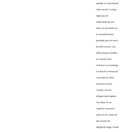
atender su solicitud de
información. La base
legal para el
tratamiento de sus
datos se encuentra en
el consentimiento
prestado para el envío
de información. Los
datos proporcionados
se conservarán
mientras se mantenga
la relación contractual
o durante los años
necesarios para
cumplir con las
obligaciones legales.
Los datos no se
cederán a terceros
salvo en los casos en
que exista una
obligación legal. Usted