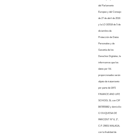
del Parlamento
Europeo y del Consejo
de 27 de abril de 2016
y la LO 3/2018 de 5 de
diciembre de
Protección de Datos
Personales y de
Garantía de los
Derechos Digitales, le
informamos que los
datos por Vd.
proporcionados serán
objeto de tratamiento
por parte de LWS
FINANCE AND LIFE
SCHOOL SL con CIF
B67855882 y domicilio
C/ DUQUESA DE
PARCENT Nº 8, 1º,
C.P. 29001 MALAGA,
con la finalidad de