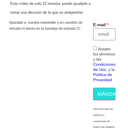
Este vídeo de solo 22 minutos puede ayudarte a
tomar una decisión de la que no arrepentirte.
Apúntate a nuestra newsletter y en cuestión de
E-mail
minutos lo tienes en tu bandeja de entrada 👇🏻
Acepto
los términos
y las
Condiciones
de Uso
, y la
Política de
Privacidad
MÁNDAME E
“PROTECCION DE
DATOS: En
cumplimiento del
RGPD (UE) 2016/679