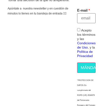
tomar una decisión de la que no arrepentirte.
Apúntate a nuestra newsletter y en cuestión de
E-mail
minutos lo tienes en tu bandeja de entrada 👇🏻
Acepto
los términos
y las
Condiciones
de Uso
, y la
Política de
Privacidad
MÁNDAME E
“PROTECCION DE
DATOS: En
cumplimiento del
RGPD (UE) 2016/679
del Parlamento
Europeo y del Consejo