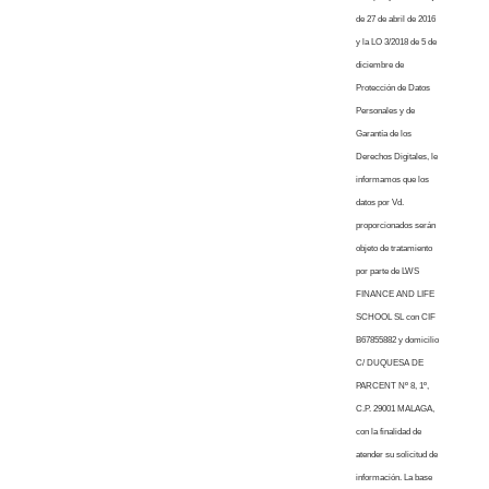
de 27 de abril de 2016
y la LO 3/2018 de 5 de
diciembre de
Protección de Datos
Personales y de
Garantía de los
Derechos Digitales, le
informamos que los
datos por Vd.
proporcionados serán
objeto de tratamiento
por parte de LWS
FINANCE AND LIFE
SCHOOL SL con CIF
B67855882 y domicilio
C/ DUQUESA DE
PARCENT Nº 8, 1º,
C.P. 29001 MALAGA,
con la finalidad de
atender su solicitud de
información. La base