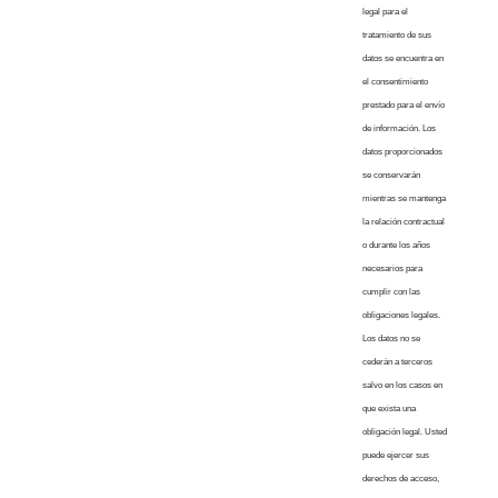
legal para el
tratamiento de sus
datos se encuentra en
el consentimiento
prestado para el envío
de información. Los
datos proporcionados
se conservarán
mientras se mantenga
la relación contractual
o durante los años
necesarios para
cumplir con las
obligaciones legales.
Los datos no se
cederán a terceros
salvo en los casos en
que exista una
obligación legal. Usted
puede ejercer sus
derechos de acceso,