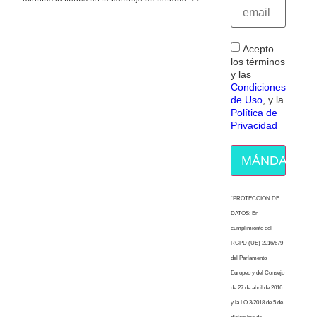
Acepto
los términos
y las
Condiciones
de Uso
, y la
Política de
Privacidad
MÁNDAME E
“PROTECCION DE
DATOS: En
cumplimiento del
RGPD (UE) 2016/679
del Parlamento
Europeo y del Consejo
de 27 de abril de 2016
y la LO 3/2018 de 5 de