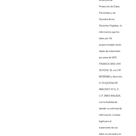
diciembre de
Protección de Datos
Personales y de
Garantía de los
Derechos Digitales, le
informamos que los
datos por Vd.
proporcionados serán
objeto de tratamiento
por parte de LWS
FINANCE AND LIFE
SCHOOL SL con CIF
B67855882 y domicilio
C/ DUQUESA DE
PARCENT Nº 8, 1º,
C.P. 29001 MALAGA,
con la finalidad de
atender su solicitud de
información. La base
legal para el
tratamiento de sus
datos se encuentra en