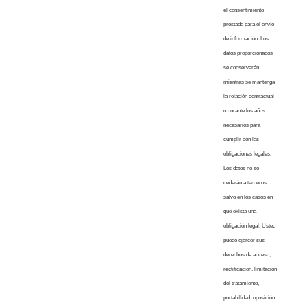
el consentimiento
prestado para el envío
de información. Los
datos proporcionados
se conservarán
mientras se mantenga
la relación contractual
o durante los años
necesarios para
cumplir con las
obligaciones legales.
Los datos no se
cederán a terceros
salvo en los casos en
que exista una
obligación legal. Usted
puede ejercer sus
derechos de acceso,
rectificación, limitación
del tratamiento,
portabilidad, oposición