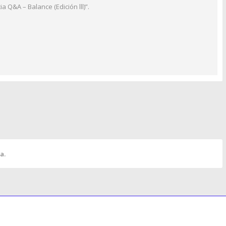
 Q&A – Balance (Edición lll)”.
a.