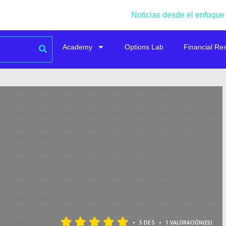
Noticias desde el enfoque
Academy
Options Lab
Financial Re
•
•
5 DE 5
1 VALORACIÓN(ES)