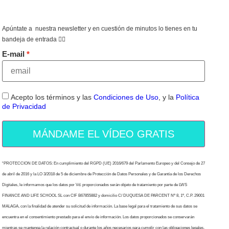
Apúntate a nuestra newsletter y en cuestión de minutos lo tienes en tu
bandeja de entrada 👇🏻
E-mail
Acepto los términos y las
Condiciones de Uso
, y la
Política
de Privacidad
MÁNDAME EL VÍDEO GRATIS
“PROTECCION DE DATOS: En cumplimiento del RGPD (UE) 2016/679 del Parlamento Europeo y del Consejo de 27
de abril de 2016 y la LO 3/2018 de 5 de diciembre de Protección de Datos Personales y de Garantía de los Derechos
Digitales, le informamos que los datos por Vd. proporcionados serán objeto de tratamiento por parte de LWS
FINANCE AND LIFE SCHOOL SL con CIF B67855882 y domicilio C/ DUQUESA DE PARCENT Nº 8, 1º, C.P. 29001
MALAGA, con la finalidad de atender su solicitud de información. La base legal para el tratamiento de sus datos se
encuentra en el consentimiento prestado para el envío de información. Los datos proporcionados se conservarán
mientras se mantenga la relación contractual o durante los años necesarios para cumplir con las obligaciones legales.