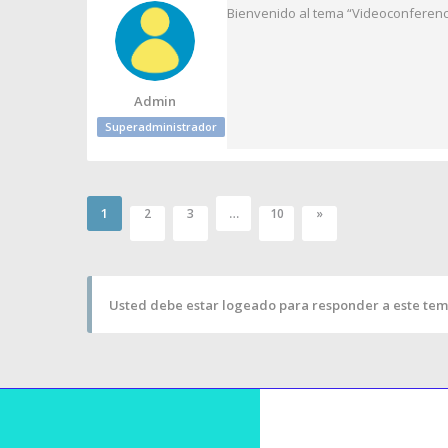
Bienvenido al tema “Videoconferencia
Admin
Superadministrador
1
…
2
3
10
»
Usted debe estar logeado para responder a este tem