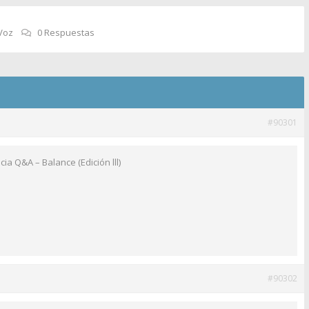
Voz
0 Respuestas
#90301
a Q&A – Balance (Edición lll)
#90302