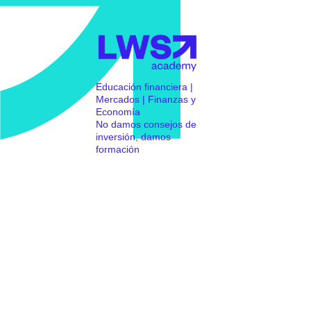
Educación financiera |
Mercados | Finanzas y
Economía
No damos consejos de
inversión, damos
formación