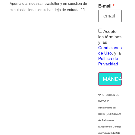
Apúntate a nuestra newsletter y en cuestión de
E-mail
minutos lo tienes en tu bandeja de entrada 👇🏻
Acepto
los términos
y las
Condiciones
de Uso
, y la
Política de
Privacidad
MÁNDAME E
“PROTECCION DE
DATOS: En
cumplimiento del
RGPD (UE) 2016/679
del Parlamento
Europeo y del Consejo
de 27 de abril de 2016