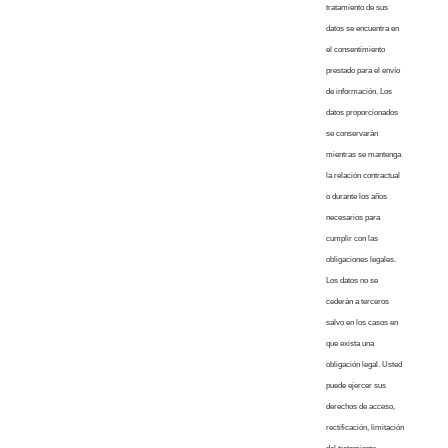
tratamiento de sus
datos se encuentra en
el consentimiento
prestado para el envío
de información. Los
datos proporcionados
se conservarán
mientras se mantenga
la relación contractual
o durante los años
necesarios para
cumplir con las
obligaciones legales.
Los datos no se
cederán a terceros
salvo en los casos en
que exista una
obligación legal. Usted
puede ejercer sus
derechos de acceso,
rectificación, limitación