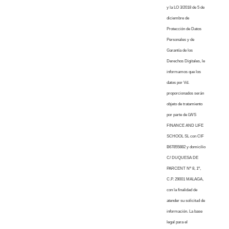
y la LO 3/2018 de 5 de
diciembre de
Protección de Datos
Personales y de
Garantía de los
Derechos Digitales, le
informamos que los
datos por Vd.
proporcionados serán
objeto de tratamiento
por parte de LWS
FINANCE AND LIFE
SCHOOL SL con CIF
B67855882 y domicilio
C/ DUQUESA DE
PARCENT Nº 8, 1º,
C.P. 29001 MALAGA,
con la finalidad de
atender su solicitud de
información. La base
legal para el