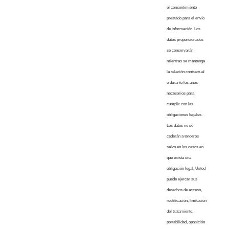
el consentimiento
prestado para el envío
de información. Los
datos proporcionados
se conservarán
mientras se mantenga
la relación contractual
o durante los años
necesarios para
cumplir con las
obligaciones legales.
Los datos no se
cederán a terceros
salvo en los casos en
que exista una
obligación legal. Usted
puede ejercer sus
derechos de acceso,
rectificación, limitación
del tratamiento,
portabilidad, oposición