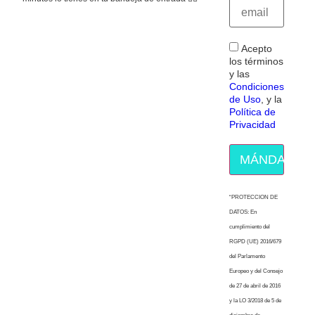
Acepto
los términos
y las
Condiciones
de Uso
, y la
Política de
Privacidad
MÁNDAME E
“PROTECCION DE
DATOS: En
cumplimiento del
RGPD (UE) 2016/679
del Parlamento
Europeo y del Consejo
de 27 de abril de 2016
y la LO 3/2018 de 5 de