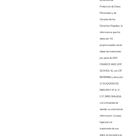
diciembre de
Protección de Datos
Personales y de
Garantía de los
Derechos Digitales, le
informamos que los
datos por Vd.
proporcionados serán
objeto de tratamiento
por parte de LWS
FINANCE AND LIFE
SCHOOL SL con CIF
B67855882 y domicilio
C/ DUQUESA DE
PARCENT Nº 8, 1º,
C.P. 29001 MALAGA,
con la finalidad de
atender su solicitud de
información. La base
legal para el
tratamiento de sus
datos se encuentra en