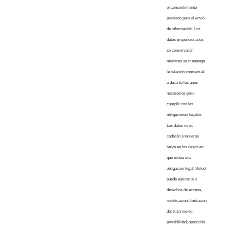
el consentimiento
prestado para el envío
de información. Los
datos proporcionados
se conservarán
mientras se mantenga
la relación contractual
o durante los años
necesarios para
cumplir con las
obligaciones legales.
Los datos no se
cederán a terceros
salvo en los casos en
que exista una
obligación legal. Usted
puede ejercer sus
derechos de acceso,
rectificación, limitación
del tratamiento,
portabilidad, oposición