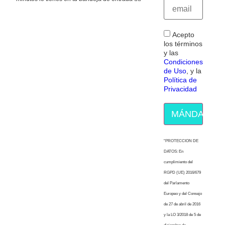
Acepto
los términos
y las
Condiciones
de Uso
, y la
Política de
Privacidad
MÁNDAME E
“PROTECCION DE
DATOS: En
cumplimiento del
RGPD (UE) 2016/679
del Parlamento
Europeo y del Consejo
de 27 de abril de 2016
y la LO 3/2018 de 5 de