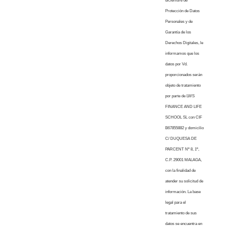
diciembre de
Protección de Datos
Personales y de
Garantía de los
Derechos Digitales, le
informamos que los
datos por Vd.
proporcionados serán
objeto de tratamiento
por parte de LWS
FINANCE AND LIFE
SCHOOL SL con CIF
B67855882 y domicilio
C/ DUQUESA DE
PARCENT Nº 8, 1º,
C.P. 29001 MALAGA,
con la finalidad de
atender su solicitud de
información. La base
legal para el
tratamiento de sus
datos se encuentra en