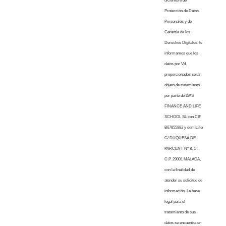
diciembre de
Protección de Datos
Personales y de
Garantía de los
Derechos Digitales, le
informamos que los
datos por Vd.
proporcionados serán
objeto de tratamiento
por parte de LWS
FINANCE AND LIFE
SCHOOL SL con CIF
B67855882 y domicilio
C/ DUQUESA DE
PARCENT Nº 8, 1º,
C.P. 29001 MALAGA,
con la finalidad de
atender su solicitud de
información. La base
legal para el
tratamiento de sus
datos se encuentra en