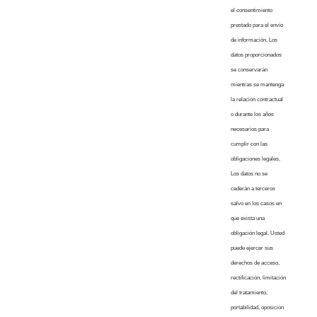
el consentimiento
prestado para el envío
de información. Los
datos proporcionados
se conservarán
mientras se mantenga
la relación contractual
o durante los años
necesarios para
cumplir con las
obligaciones legales.
Los datos no se
cederán a terceros
salvo en los casos en
que exista una
obligación legal. Usted
puede ejercer sus
derechos de acceso,
rectificación, limitación
del tratamiento,
portabilidad, oposición