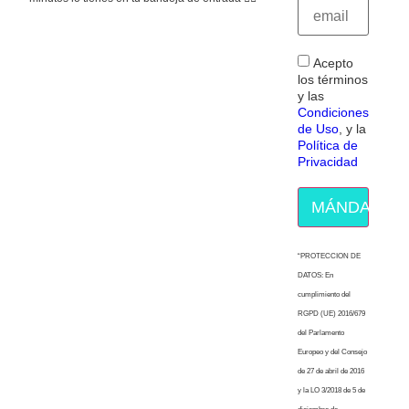
Acepto
los términos
y las
Condiciones
de Uso
, y la
Política de
Privacidad
MÁNDAME E
“PROTECCION DE
DATOS: En
cumplimiento del
RGPD (UE) 2016/679
del Parlamento
Europeo y del Consejo
de 27 de abril de 2016
y la LO 3/2018 de 5 de