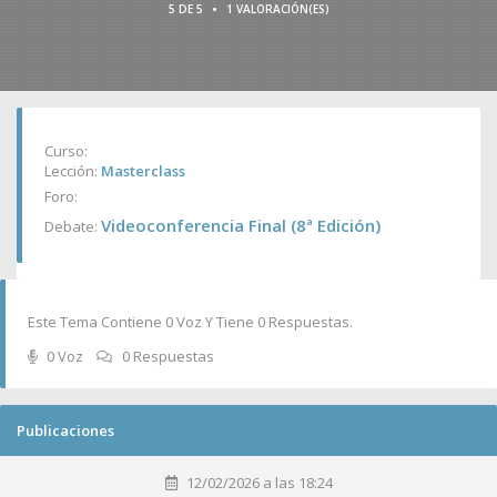
•
5 DE 5
1 VALORACIÓN(ES)
Curso:
Lección:
Masterclass
Foro:
Videoconferencia Final (8ª Edición)
Debate:
Este Tema Contiene 0 Voz Y Tiene 0 Respuestas.
0 Voz
0 Respuestas
Publicaciones
12/02/2026 a las 18:24