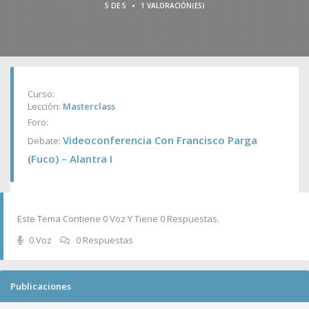
•
5 DE 5
1 VALORACIÓN(ES)
Curso:
Lección:
Masterclass
Foro:
Videoconferencia Con Francisco Parga
Debate:
(Fuco) – Alantra I
Este Tema Contiene 0 Voz Y Tiene 0 Respuestas.
0 Voz
0 Respuestas
Publicaciones