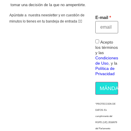
tomar una decisión de la que no arrepentirte.
Apúntate a nuestra newsletter y en cuestión de
E-mail
minutos lo tienes en tu bandeja de entrada 👇🏻
Acepto
los términos
y las
Condiciones
de Uso
, y la
Política de
Privacidad
MÁNDAME E
“PROTECCION DE
DATOS: En
cumplimiento del
RGPD (UE) 2016/679
del Parlamento