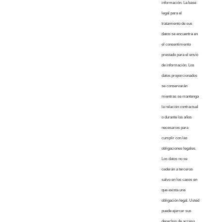
información. La base
legal para el
tratamiento de sus
datos se encuentra en
el consentimiento
prestado para el envío
de información. Los
datos proporcionados
se conservarán
mientras se mantenga
la relación contractual
o durante los años
necesarios para
cumplir con las
obligaciones legales.
Los datos no se
cederán a terceros
salvo en los casos en
que exista una
obligación legal. Usted
puede ejercer sus
derechos de acceso,