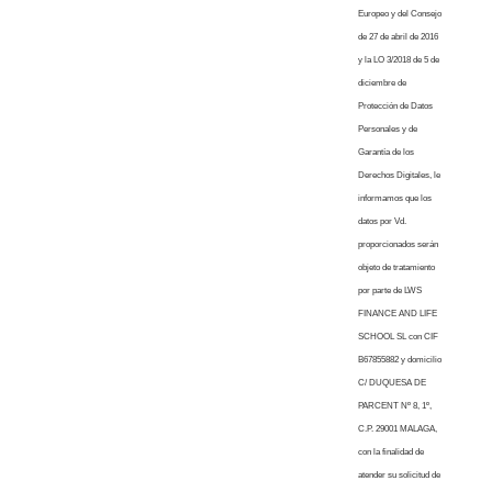
Europeo y del Consejo
de 27 de abril de 2016
y la LO 3/2018 de 5 de
diciembre de
Protección de Datos
Personales y de
Garantía de los
Derechos Digitales, le
informamos que los
datos por Vd.
proporcionados serán
objeto de tratamiento
por parte de LWS
FINANCE AND LIFE
SCHOOL SL con CIF
B67855882 y domicilio
C/ DUQUESA DE
PARCENT Nº 8, 1º,
C.P. 29001 MALAGA,
con la finalidad de
atender su solicitud de