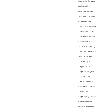
información. La base
legal para el
tratamiento de sus
datos se encuentra en
el consentimiento
prestado para el envío
de información. Los
datos proporcionados
se conservarán
mientras se mantenga
la relación contractual
o durante los años
necesarios para
cumplir con las
obligaciones legales.
Los datos no se
cederán a terceros
salvo en los casos en
que exista una
obligación legal. Usted
puede ejercer sus
derechos de acceso,