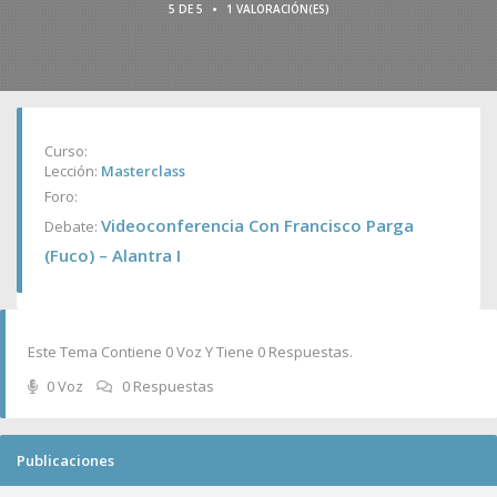
•
5 DE 5
1 VALORACIÓN(ES)
Curso:
Lección:
Masterclass
Foro:
Videoconferencia Con Francisco Parga
Debate:
(Fuco) – Alantra I
Este Tema Contiene 0 Voz Y Tiene 0 Respuestas.
0 Voz
0 Respuestas
Publicaciones