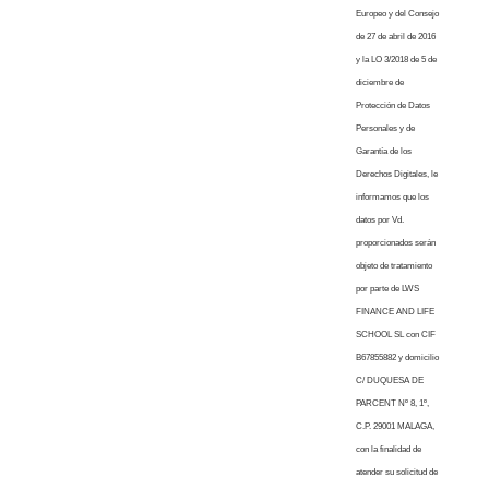
Europeo y del Consejo
de 27 de abril de 2016
y la LO 3/2018 de 5 de
diciembre de
Protección de Datos
Personales y de
Garantía de los
Derechos Digitales, le
informamos que los
datos por Vd.
proporcionados serán
objeto de tratamiento
por parte de LWS
FINANCE AND LIFE
SCHOOL SL con CIF
B67855882 y domicilio
C/ DUQUESA DE
PARCENT Nº 8, 1º,
C.P. 29001 MALAGA,
con la finalidad de
atender su solicitud de