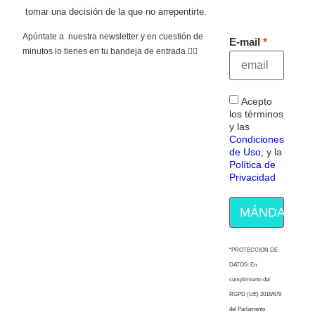
tomar una decisión de la que no arrepentirte.
Apúntate a nuestra newsletter y en cuestión de
E-mail
minutos lo tienes en tu bandeja de entrada 👇🏻
Acepto
los términos
y las
Condiciones
de Uso
, y la
Política de
Privacidad
MÁNDAME E
“PROTECCION DE
DATOS: En
cumplimiento del
RGPD (UE) 2016/679
del Parlamento