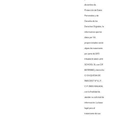
diciembre de
Protección de Datos
Personales y de
Garantía de los
Derechos Digitales, le
informamos que los
datos por Vd.
proporcionados serán
objeto de tratamiento
por parte de LWS
FINANCE AND LIFE
SCHOOL SL con CIF
B67855882 y domicilio
C/ DUQUESA DE
PARCENT Nº 8, 1º,
C.P. 29001 MALAGA,
con la finalidad de
atender su solicitud de
información. La base
legal para el
tratamiento de sus