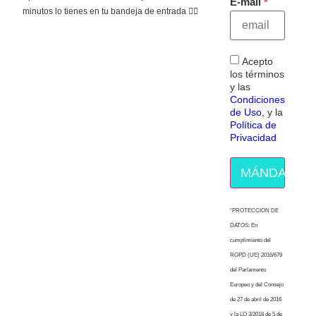
E-mail
minutos lo tienes en tu bandeja de entrada 👇🏻
Acepto
los términos
y las
Condiciones
de Uso
, y la
Política de
Privacidad
MÁNDAME E
“PROTECCION DE
DATOS: En
cumplimiento del
RGPD (UE) 2016/679
del Parlamento
Europeo y del Consejo
de 27 de abril de 2016
y la LO 3/2018 de 5 de