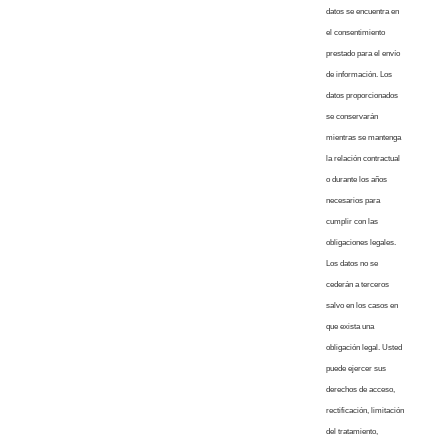
datos se encuentra en
el consentimiento
prestado para el envío
de información. Los
datos proporcionados
se conservarán
mientras se mantenga
la relación contractual
o durante los años
necesarios para
cumplir con las
obligaciones legales.
Los datos no se
cederán a terceros
salvo en los casos en
que exista una
obligación legal. Usted
puede ejercer sus
derechos de acceso,
rectificación, limitación
del tratamiento,