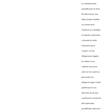
el consentimiento
prestado para el envío
de información. Los
datos proporcionados
se conservarán
mientras se mantenga
la relación contractual
o durante los años
necesarios para
cumplir con las
obligaciones legales.
Los datos no se
cederán a terceros
salvo en los casos en
que exista una
obligación legal. Usted
puede ejercer sus
derechos de acceso,
rectificación, limitación
del tratamiento,
portabilidad, oposición