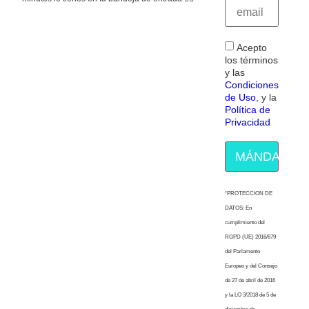
Acepto
los términos
y las
Condiciones
de Uso
, y la
Política de
Privacidad
MÁNDAME E
“PROTECCION DE
DATOS: En
cumplimiento del
RGPD (UE) 2016/679
del Parlamento
Europeo y del Consejo
de 27 de abril de 2016
y la LO 3/2018 de 5 de