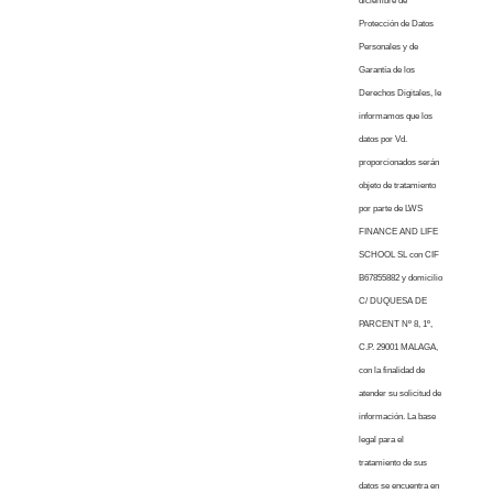
diciembre de
Protección de Datos
Personales y de
Garantía de los
Derechos Digitales, le
informamos que los
datos por Vd.
proporcionados serán
objeto de tratamiento
por parte de LWS
FINANCE AND LIFE
SCHOOL SL con CIF
B67855882 y domicilio
C/ DUQUESA DE
PARCENT Nº 8, 1º,
C.P. 29001 MALAGA,
con la finalidad de
atender su solicitud de
información. La base
legal para el
tratamiento de sus
datos se encuentra en