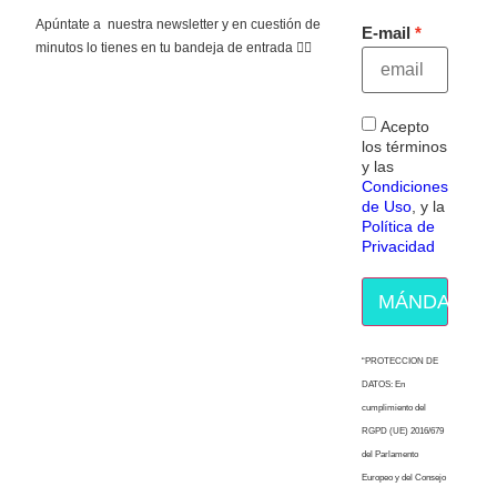
Apúntate a nuestra newsletter y en cuestión de
E-mail
minutos lo tienes en tu bandeja de entrada 👇🏻
Acepto
los términos
y las
Condiciones
de Uso
, y la
Política de
Privacidad
MÁNDAME E
“PROTECCION DE
DATOS: En
cumplimiento del
RGPD (UE) 2016/679
del Parlamento
Europeo y del Consejo