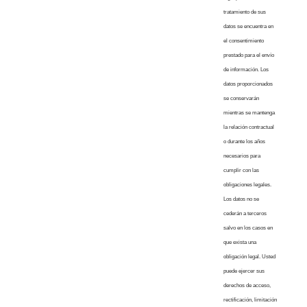
tratamiento de sus
datos se encuentra en
el consentimiento
prestado para el envío
de información. Los
datos proporcionados
se conservarán
mientras se mantenga
la relación contractual
o durante los años
necesarios para
cumplir con las
obligaciones legales.
Los datos no se
cederán a terceros
salvo en los casos en
que exista una
obligación legal. Usted
puede ejercer sus
derechos de acceso,
rectificación, limitación