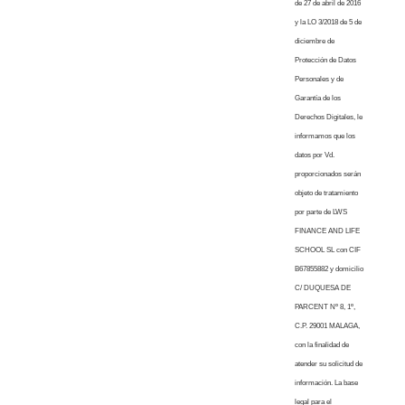
de 27 de abril de 2016
y la LO 3/2018 de 5 de
diciembre de
Protección de Datos
Personales y de
Garantía de los
Derechos Digitales, le
informamos que los
datos por Vd.
proporcionados serán
objeto de tratamiento
por parte de LWS
FINANCE AND LIFE
SCHOOL SL con CIF
B67855882 y domicilio
C/ DUQUESA DE
PARCENT Nº 8, 1º,
C.P. 29001 MALAGA,
con la finalidad de
atender su solicitud de
información. La base
legal para el