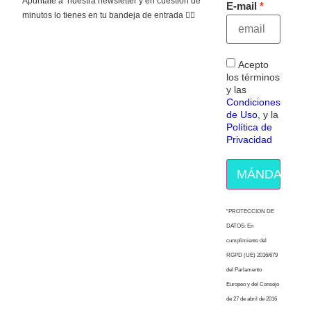
Apúntate a nuestra newsletter y en cuestión de
E-mail
minutos lo tienes en tu bandeja de entrada 👇🏻
Acepto
los términos
y las
Condiciones
de Uso
, y la
Política de
Privacidad
MÁNDAME E
“PROTECCION DE
DATOS: En
cumplimiento del
RGPD (UE) 2016/679
del Parlamento
Europeo y del Consejo
de 27 de abril de 2016