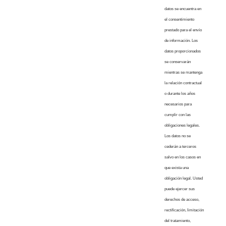
datos se encuentra en
el consentimiento
prestado para el envío
de información. Los
datos proporcionados
se conservarán
mientras se mantenga
la relación contractual
o durante los años
necesarios para
cumplir con las
obligaciones legales.
Los datos no se
cederán a terceros
salvo en los casos en
que exista una
obligación legal. Usted
puede ejercer sus
derechos de acceso,
rectificación, limitación
del tratamiento,