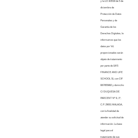
y la LO 3/2018 de 5 de
diciembre de
Protección de Datos
Personales y de
Garantía de los
Derechos Digitales, le
informamos que los
datos por Vd.
proporcionados serán
objeto de tratamiento
por parte de LWS
FINANCE AND LIFE
SCHOOL SL con CIF
B67855882 y domicilio
C/ DUQUESA DE
PARCENT Nº 8, 1º,
C.P. 29001 MALAGA,
con la finalidad de
atender su solicitud de
información. La base
legal para el
tratamiento de sus