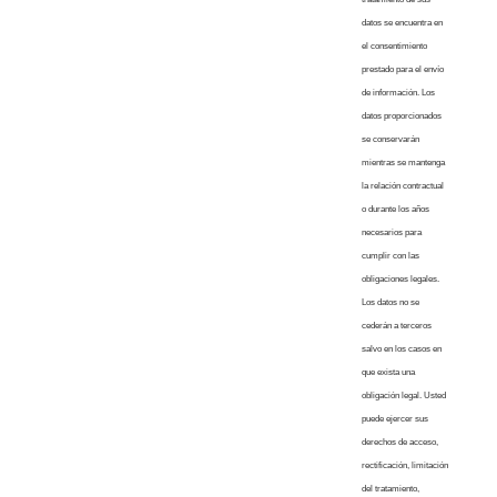
datos se encuentra en
el consentimiento
prestado para el envío
de información. Los
datos proporcionados
se conservarán
mientras se mantenga
la relación contractual
o durante los años
necesarios para
cumplir con las
obligaciones legales.
Los datos no se
cederán a terceros
salvo en los casos en
que exista una
obligación legal. Usted
puede ejercer sus
derechos de acceso,
rectificación, limitación
del tratamiento,