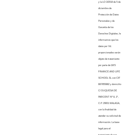
y la LO 3/2018 de 5 de
diciembre de
Protección de Datos
Personales y de
Garantía de los
Derechos Digitales, le
informamos que los
datos por Vd.
proporcionados serán
objeto de tratamiento
por parte de LWS
FINANCE AND LIFE
SCHOOL SL con CIF
B67855882 y domicilio
C/ DUQUESA DE
PARCENT Nº 8, 1º,
C.P. 29001 MALAGA,
con la finalidad de
atender su solicitud de
información. La base
legal para el
tratamiento de sus