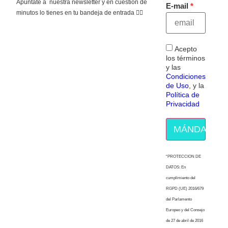
Apúntate a nuestra newsletter y en cuestión de
E-mail
minutos lo tienes en tu bandeja de entrada 👇🏻
Acepto
los términos
y las
Condiciones
de Uso
, y la
Política de
Privacidad
MÁNDAME E
“PROTECCION DE
DATOS: En
cumplimiento del
RGPD (UE) 2016/679
del Parlamento
Europeo y del Consejo
de 27 de abril de 2016