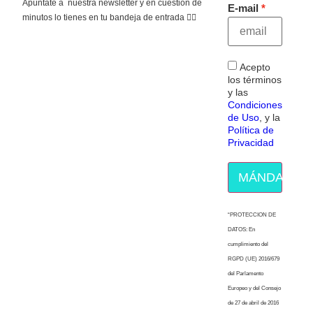
Apúntate a nuestra newsletter y en cuestión de
E-mail
minutos lo tienes en tu bandeja de entrada 👇🏻
Acepto
los términos
y las
Condiciones
de Uso
, y la
Política de
Privacidad
MÁNDAME E
“PROTECCION DE
DATOS: En
cumplimiento del
RGPD (UE) 2016/679
del Parlamento
Europeo y del Consejo
de 27 de abril de 2016