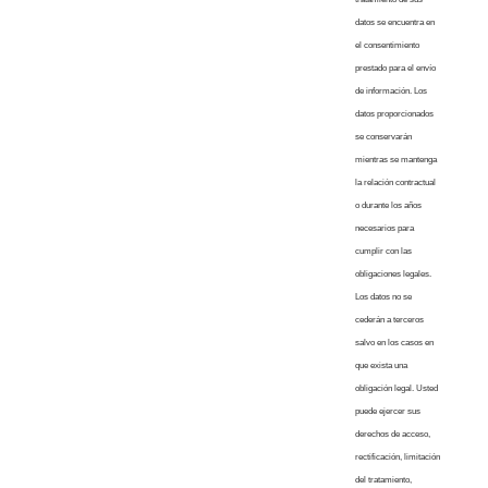
datos se encuentra en
el consentimiento
prestado para el envío
de información. Los
datos proporcionados
se conservarán
mientras se mantenga
la relación contractual
o durante los años
necesarios para
cumplir con las
obligaciones legales.
Los datos no se
cederán a terceros
salvo en los casos en
que exista una
obligación legal. Usted
puede ejercer sus
derechos de acceso,
rectificación, limitación
del tratamiento,