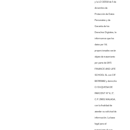
y la LO 3/2018 de 5 de
diciembre de
Protección de Datos
Personales y de
Garantía de los
Derechos Digitales, le
informamos que los
datos por Vd.
proporcionados serán
objeto de tratamiento
por parte de LWS
FINANCE AND LIFE
SCHOOL SL con CIF
B67855882 y domicilio
C/ DUQUESA DE
PARCENT Nº 8, 1º,
C.P. 29001 MALAGA,
con la finalidad de
atender su solicitud de
información. La base
legal para el
tratamiento de sus