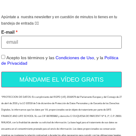
Apúntate a nuestra newsletter y en cuestión de minutos lo tienes en tu
bandeja de entrada 👇🏻
E-mail
Acepto los términos y las
Condiciones de Uso
, y la
Política
de Privacidad
MÁNDAME EL VÍDEO GRATIS
“PROTECCION DE DATOS: En cumplimiento del RGPD (UE) 2016/679 del Parlamento Europeo y del Consejo de 27
de abril de 2016 y la LO 3/2018 de 5 de diciembre de Protección de Datos Personales y de Garantía de los Derechos
Digitales, le informamos que los datos por Vd. proporcionados serán objeto de tratamiento por parte de LWS
FINANCE AND LIFE SCHOOL SL con CIF B67855882 y domicilio C/ DUQUESA DE PARCENT Nº 8, 1º, C.P. 29001
MALAGA, con la finalidad de atender su solicitud de información. La base legal para el tratamiento de sus datos se
encuentra en el consentimiento prestado para el envío de información. Los datos proporcionados se conservarán
mientras se mantenga la relación contractual o durante los años necesarios para cumplir con las obligaciones legales.