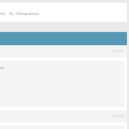
Voz
0 Respuestas
#91381
sos
#91382