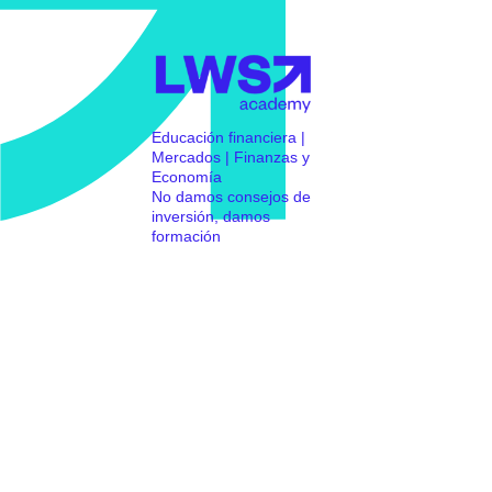
Educación financiera |
Mercados | Finanzas y
Economía
No damos consejos de
inversión, damos
formación