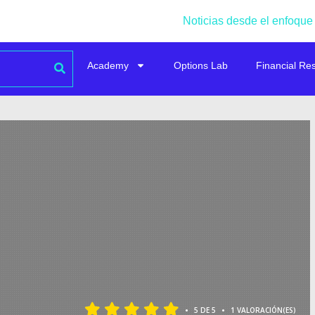
Noticias desde el enfoque
Academy
Options Lab
Financial Re
•
•
5 DE 5
1 VALORACIÓN(ES)