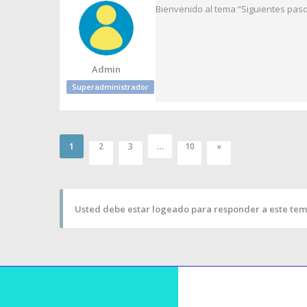
Bienvenido al tema “Siguientes paso
Admin
Superadministrador
1
…
2
3
10
»
Usted debe estar logeado para responder a este tem