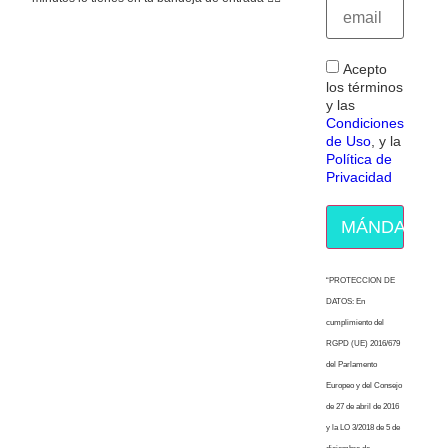
Acepto
los términos
y las
Condiciones
de Uso
, y la
Política de
Privacidad
MÁNDAME E
“PROTECCION DE
DATOS: En
cumplimiento del
RGPD (UE) 2016/679
del Parlamento
Europeo y del Consejo
de 27 de abril de 2016
y la LO 3/2018 de 5 de