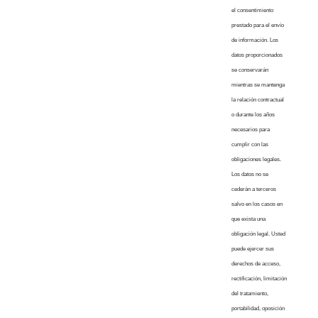
el consentimiento
prestado para el envío
de información. Los
datos proporcionados
se conservarán
mientras se mantenga
la relación contractual
o durante los años
necesarios para
cumplir con las
obligaciones legales.
Los datos no se
cederán a terceros
salvo en los casos en
que exista una
obligación legal. Usted
puede ejercer sus
derechos de acceso,
rectificación, limitación
del tratamiento,
portabilidad, oposición