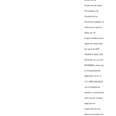
diciembre de
Protección de Datos
Personales y de
Garantía de los
Derechos Digitales, le
informamos que los
datos por Vd.
proporcionados serán
objeto de tratamiento
por parte de LWS
FINANCE AND LIFE
SCHOOL SL con CIF
B67855882 y domicilio
C/ DUQUESA DE
PARCENT Nº 8, 1º,
C.P. 29001 MALAGA,
con la finalidad de
atender su solicitud de
información. La base
legal para el
tratamiento de sus
datos se encuentra en