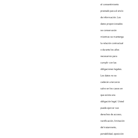
el consentimiento
prestado para el envío
de información. Los
datos proporcionados
se conservarán
mientras se mantenga
la relación contractual
o durante los años
necesarios para
cumplir con las
obligaciones legales.
Los datos no se
cederán a terceros
salvo en los casos en
que exista una
obligación legal. Usted
puede ejercer sus
derechos de acceso,
rectificación, limitación
del tratamiento,
portabilidad, oposición