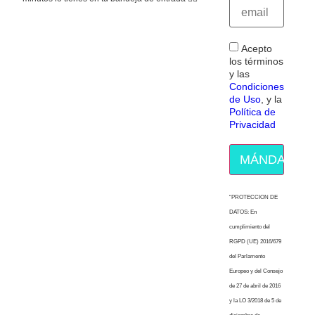
Acepto
los términos
y las
Condiciones
de Uso
, y la
Política de
Privacidad
MÁNDAME E
“PROTECCION DE
DATOS: En
cumplimiento del
RGPD (UE) 2016/679
del Parlamento
Europeo y del Consejo
de 27 de abril de 2016
y la LO 3/2018 de 5 de