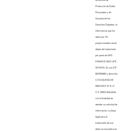
diciembre de
Protección de Datos
Personales y de
Garantía de los
Derechos Digitales, le
informamos que los
datos por Vd.
proporcionados serán
objeto de tratamiento
por parte de LWS
FINANCE AND LIFE
SCHOOL SL con CIF
B67855882 y domicilio
C/ DUQUESA DE
PARCENT Nº 8, 1º,
C.P. 29001 MALAGA,
con la finalidad de
atender su solicitud de
información. La base
legal para el
tratamiento de sus
datos se encuentra en