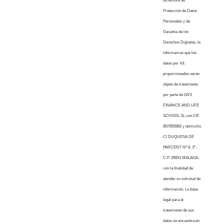
diciembre de
Protección de Datos
Personales y de
Garantía de los
Derechos Digitales, le
informamos que los
datos por Vd.
proporcionados serán
objeto de tratamiento
por parte de LWS
FINANCE AND LIFE
SCHOOL SL con CIF
B67855882 y domicilio
C/ DUQUESA DE
PARCENT Nº 8, 1º,
C.P. 29001 MALAGA,
con la finalidad de
atender su solicitud de
información. La base
legal para el
tratamiento de sus
datos se encuentra en