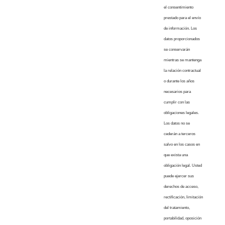
el consentimiento
prestado para el envío
de información. Los
datos proporcionados
se conservarán
mientras se mantenga
la relación contractual
o durante los años
necesarios para
cumplir con las
obligaciones legales.
Los datos no se
cederán a terceros
salvo en los casos en
que exista una
obligación legal. Usted
puede ejercer sus
derechos de acceso,
rectificación, limitación
del tratamiento,
portabilidad, oposición