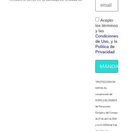
Acepto
los términos
y las
Condiciones
de Uso
, y la
Política de
Privacidad
MÁNDAME E
“PROTECCION DE
DATOS: En
cumplimiento del
RGPD (UE) 2016/679
del Parlamento
Europeo y del Consejo
de 27 de abril de 2016
y la LO 3/2018 de 5 de