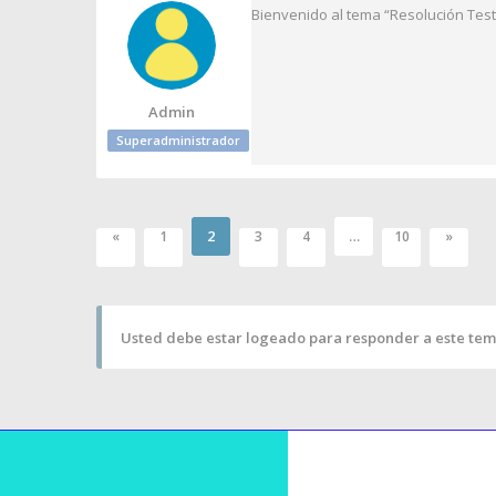
Bienvenido al tema “Resolución Test 
Admin
Superadministrador
2
…
«
1
3
4
10
»
Usted debe estar logeado para responder a este tem