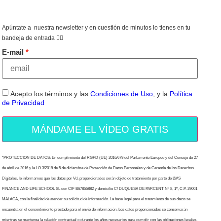
Apúntate a nuestra newsletter y en cuestión de minutos lo tienes en tu
bandeja de entrada 👇🏻
E-mail
Acepto los términos y las
Condiciones de Uso
, y la
Política
de Privacidad
MÁNDAME EL VÍDEO GRATIS
“PROTECCION DE DATOS: En cumplimiento del RGPD (UE) 2016/679 del Parlamento Europeo y del Consejo de 27
de abril de 2016 y la LO 3/2018 de 5 de diciembre de Protección de Datos Personales y de Garantía de los Derechos
Digitales, le informamos que los datos por Vd. proporcionados serán objeto de tratamiento por parte de LWS
FINANCE AND LIFE SCHOOL SL con CIF B67855882 y domicilio C/ DUQUESA DE PARCENT Nº 8, 1º, C.P. 29001
MALAGA, con la finalidad de atender su solicitud de información. La base legal para el tratamiento de sus datos se
encuentra en el consentimiento prestado para el envío de información. Los datos proporcionados se conservarán
mientras se mantenga la relación contractual o durante los años necesarios para cumplir con las obligaciones legales.