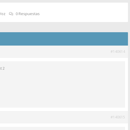
Voz
0 Respuestas
#140614
t 2
#140615