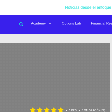
Noticias desde el enfoque
Academy
Options Lab
Financial Re
•
•
5 DE 5
1 VALORACIÓN(ES)