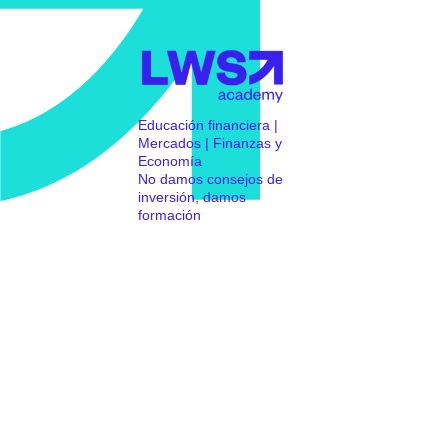
Educación financiera |
Mercados | Finanzas y
Economía
No damos consejos de
inversión, damos
formación