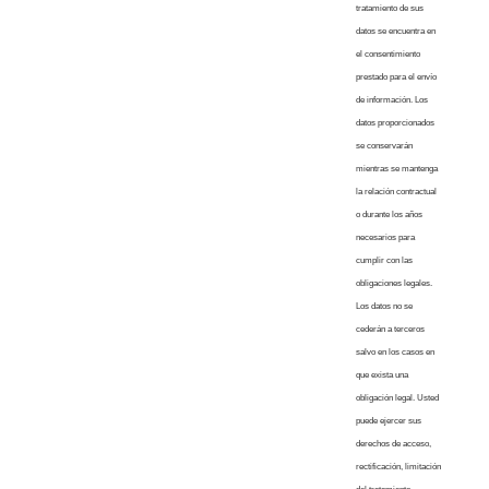
tratamiento de sus
datos se encuentra en
el consentimiento
prestado para el envío
de información. Los
datos proporcionados
se conservarán
mientras se mantenga
la relación contractual
o durante los años
necesarios para
cumplir con las
obligaciones legales.
Los datos no se
cederán a terceros
salvo en los casos en
que exista una
obligación legal. Usted
puede ejercer sus
derechos de acceso,
rectificación, limitación