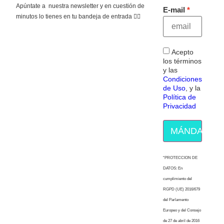
Apúntate a nuestra newsletter y en cuestión de
E-mail
minutos lo tienes en tu bandeja de entrada 👇🏻
Acepto
los términos
y las
Condiciones
de Uso
, y la
Política de
Privacidad
MÁNDAME E
“PROTECCION DE
DATOS: En
cumplimiento del
RGPD (UE) 2016/679
del Parlamento
Europeo y del Consejo
de 27 de abril de 2016