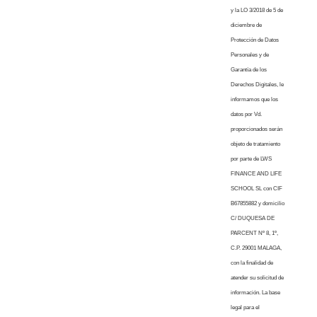
y la LO 3/2018 de 5 de
diciembre de
Protección de Datos
Personales y de
Garantía de los
Derechos Digitales, le
informamos que los
datos por Vd.
proporcionados serán
objeto de tratamiento
por parte de LWS
FINANCE AND LIFE
SCHOOL SL con CIF
B67855882 y domicilio
C/ DUQUESA DE
PARCENT Nº 8, 1º,
C.P. 29001 MALAGA,
con la finalidad de
atender su solicitud de
información. La base
legal para el