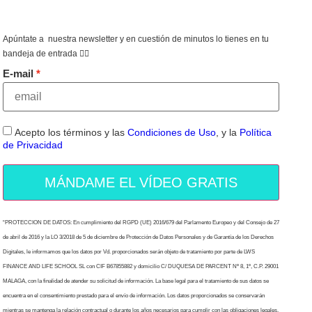
Apúntate a nuestra newsletter y en cuestión de minutos lo tienes en tu
bandeja de entrada 👇🏻
E-mail
Acepto los términos y las
Condiciones de Uso
, y la
Política
de Privacidad
MÁNDAME EL VÍDEO GRATIS
“PROTECCION DE DATOS: En cumplimiento del RGPD (UE) 2016/679 del Parlamento Europeo y del Consejo de 27
de abril de 2016 y la LO 3/2018 de 5 de diciembre de Protección de Datos Personales y de Garantía de los Derechos
Digitales, le informamos que los datos por Vd. proporcionados serán objeto de tratamiento por parte de LWS
FINANCE AND LIFE SCHOOL SL con CIF B67855882 y domicilio C/ DUQUESA DE PARCENT Nº 8, 1º, C.P. 29001
MALAGA, con la finalidad de atender su solicitud de información. La base legal para el tratamiento de sus datos se
encuentra en el consentimiento prestado para el envío de información. Los datos proporcionados se conservarán
mientras se mantenga la relación contractual o durante los años necesarios para cumplir con las obligaciones legales.