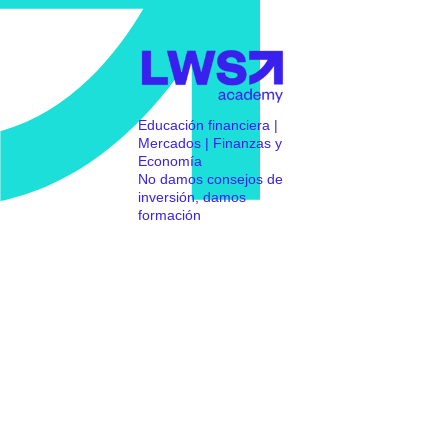
Educación financiera |
Mercados | Finanzas y
Economía
No damos consejos de
inversión, damos
formación