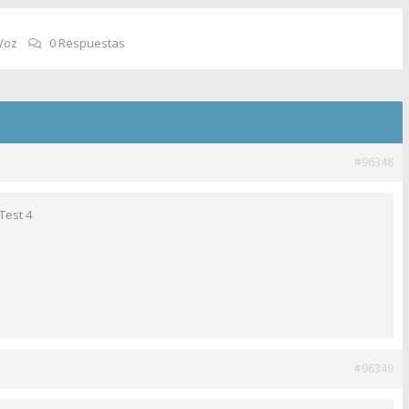
Voz
0 Respuestas
#96348
Test 4
#96349