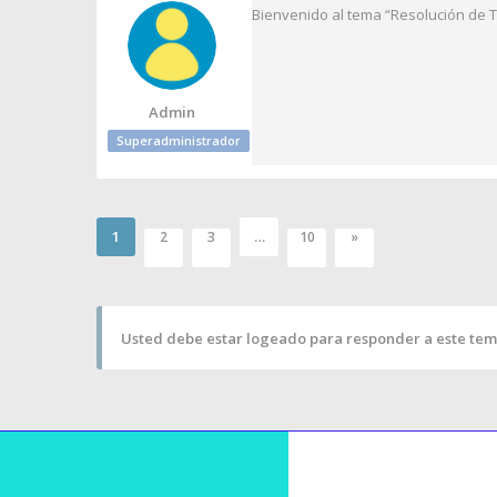
Bienvenido al tema “Resolución de T
Admin
Superadministrador
1
…
2
3
10
»
Usted debe estar logeado para responder a este tem