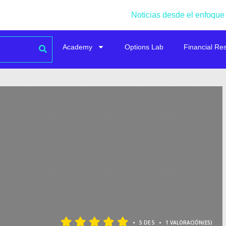
Noticias desde el enfoque
Academy
Options Lab
Financial Re
•
•
5 DE 5
1 VALORACIÓN(ES)