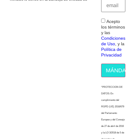
Acepto
los términos
y las
Condiciones
de Uso
, y la
Política de
Privacidad
MÁNDAME E
“PROTECCION DE
DATOS: En
cumplimiento del
RGPD (UE) 2016/679
del Parlamento
Europeo y del Consejo
de 27 de abril de 2016
y la LO 3/2018 de 5 de