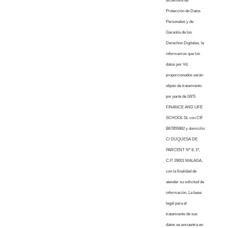
diciembre de
Protección de Datos
Personales y de
Garantía de los
Derechos Digitales, le
informamos que los
datos por Vd.
proporcionados serán
objeto de tratamiento
por parte de LWS
FINANCE AND LIFE
SCHOOL SL con CIF
B67855882 y domicilio
C/ DUQUESA DE
PARCENT Nº 8, 1º,
C.P. 29001 MALAGA,
con la finalidad de
atender su solicitud de
información. La base
legal para el
tratamiento de sus
datos se encuentra en