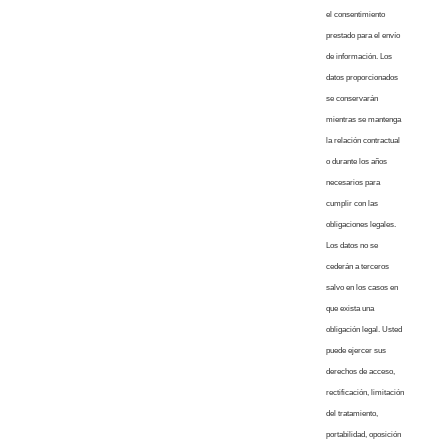
el consentimiento
prestado para el envío
de información. Los
datos proporcionados
se conservarán
mientras se mantenga
la relación contractual
o durante los años
necesarios para
cumplir con las
obligaciones legales.
Los datos no se
cederán a terceros
salvo en los casos en
que exista una
obligación legal. Usted
puede ejercer sus
derechos de acceso,
rectificación, limitación
del tratamiento,
portabilidad, oposición