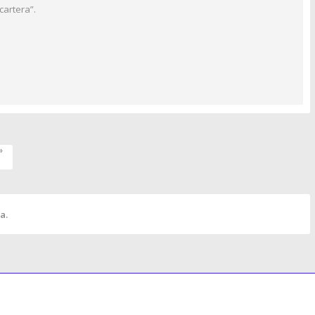
cartera”.
»
a.