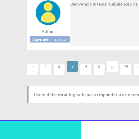
Bienvenido al tema “Rebalanceo de 
Admin
Superadministrador
3
…
«
1
2
4
5
10
Usted debe estar logeado para responder a este tem