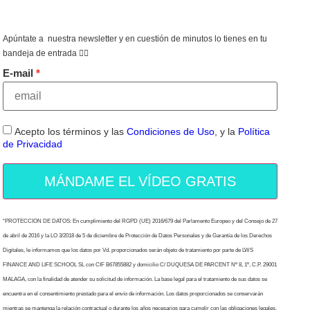
Apúntate a nuestra newsletter y en cuestión de minutos lo tienes en tu
bandeja de entrada 👇🏻
E-mail
Acepto los términos y las
Condiciones de Uso
, y la
Política
de Privacidad
MÁNDAME EL VÍDEO GRATIS
“PROTECCION DE DATOS: En cumplimiento del RGPD (UE) 2016/679 del Parlamento Europeo y del Consejo de 27
de abril de 2016 y la LO 3/2018 de 5 de diciembre de Protección de Datos Personales y de Garantía de los Derechos
Digitales, le informamos que los datos por Vd. proporcionados serán objeto de tratamiento por parte de LWS
FINANCE AND LIFE SCHOOL SL con CIF B67855882 y domicilio C/ DUQUESA DE PARCENT Nº 8, 1º, C.P. 29001
MALAGA, con la finalidad de atender su solicitud de información. La base legal para el tratamiento de sus datos se
encuentra en el consentimiento prestado para el envío de información. Los datos proporcionados se conservarán
mientras se mantenga la relación contractual o durante los años necesarios para cumplir con las obligaciones legales.