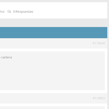
Voz
0 Respuestas
#118849
 cartera
#118850