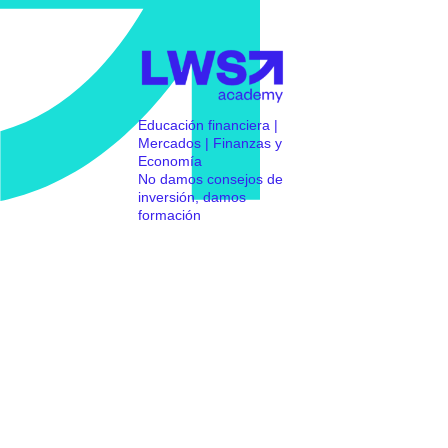
Educación financiera |
Mercados | Finanzas y
Economía
No damos consejos de
inversión, damos
formación