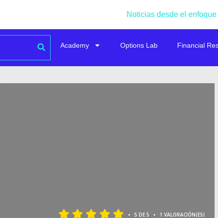
Noticias desde el enfoque
Academy
Options Lab
Financial Re
•
•
5 DE 5
1 VALORACIÓN(ES)