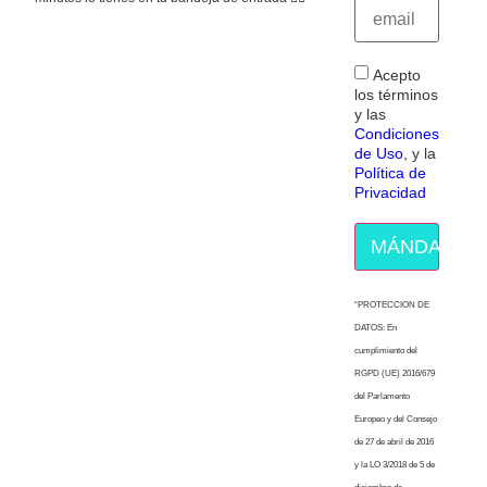
Acepto
los términos
y las
Condiciones
de Uso
, y la
Política de
Privacidad
MÁNDAME E
“PROTECCION DE
DATOS: En
cumplimiento del
RGPD (UE) 2016/679
del Parlamento
Europeo y del Consejo
de 27 de abril de 2016
y la LO 3/2018 de 5 de