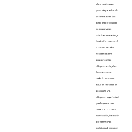
el consentimiento
prestado para el envío
de información. Los
datos proporcionados
se conservarán
mientras se mantenga
la relación contractual
o durante los años
necesarios para
cumplir con las
obligaciones legales.
Los datos no se
cederán a terceros
salvo en los casos en
que exista una
obligación legal. Usted
puede ejercer sus
derechos de acceso,
rectificación, limitación
del tratamiento,
portabilidad, oposición