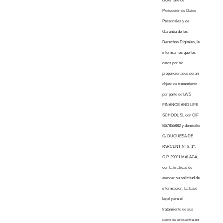
diciembre de
Protección de Datos
Personales y de
Garantía de los
Derechos Digitales, le
informamos que los
datos por Vd.
proporcionados serán
objeto de tratamiento
por parte de LWS
FINANCE AND LIFE
SCHOOL SL con CIF
B67855882 y domicilio
C/ DUQUESA DE
PARCENT Nº 8, 1º,
C.P. 29001 MALAGA,
con la finalidad de
atender su solicitud de
información. La base
legal para el
tratamiento de sus
datos se encuentra en