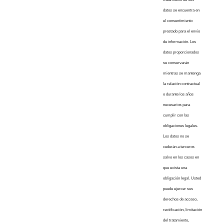
datos se encuentra en
el consentimiento
prestado para el envío
de información. Los
datos proporcionados
se conservarán
mientras se mantenga
la relación contractual
o durante los años
necesarios para
cumplir con las
obligaciones legales.
Los datos no se
cederán a terceros
salvo en los casos en
que exista una
obligación legal. Usted
puede ejercer sus
derechos de acceso,
rectificación, limitación
del tratamiento,