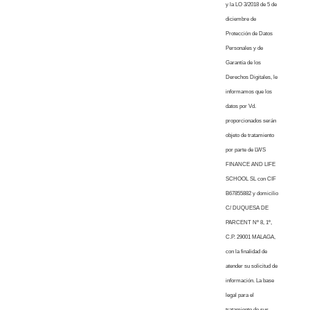
y la LO 3/2018 de 5 de
diciembre de
Protección de Datos
Personales y de
Garantía de los
Derechos Digitales, le
informamos que los
datos por Vd.
proporcionados serán
objeto de tratamiento
por parte de LWS
FINANCE AND LIFE
SCHOOL SL con CIF
B67855882 y domicilio
C/ DUQUESA DE
PARCENT Nº 8, 1º,
C.P. 29001 MALAGA,
con la finalidad de
atender su solicitud de
información. La base
legal para el
tratamiento de sus