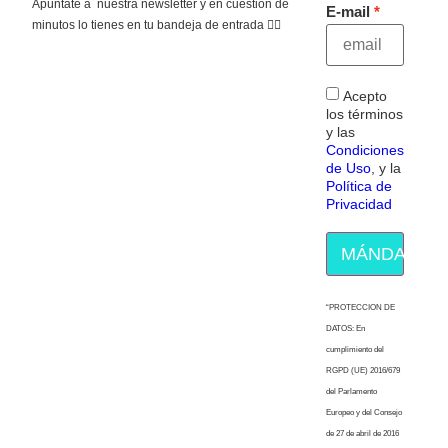
Apúntate a nuestra newsletter y en cuestión de
E-mail
minutos lo tienes en tu bandeja de entrada 👇🏻
Acepto
los términos
y las
Condiciones
de Uso
, y la
Política de
Privacidad
MÁNDAME E
“PROTECCION DE
DATOS: En
cumplimiento del
RGPD (UE) 2016/679
del Parlamento
Europeo y del Consejo
de 27 de abril de 2016