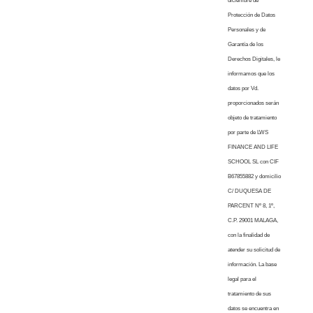
diciembre de
Protección de Datos
Personales y de
Garantía de los
Derechos Digitales, le
informamos que los
datos por Vd.
proporcionados serán
objeto de tratamiento
por parte de LWS
FINANCE AND LIFE
SCHOOL SL con CIF
B67855882 y domicilio
C/ DUQUESA DE
PARCENT Nº 8, 1º,
C.P. 29001 MALAGA,
con la finalidad de
atender su solicitud de
información. La base
legal para el
tratamiento de sus
datos se encuentra en