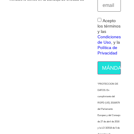
Acepto
los términos
y las
Condiciones
de Uso
, y la
Política de
Privacidad
MÁNDAME E
“PROTECCION DE
DATOS: En
cumplimiento del
RGPD (UE) 2016/679
del Parlamento
Europeo y del Consejo
de 27 de abril de 2016
y la LO 3/2018 de 5 de