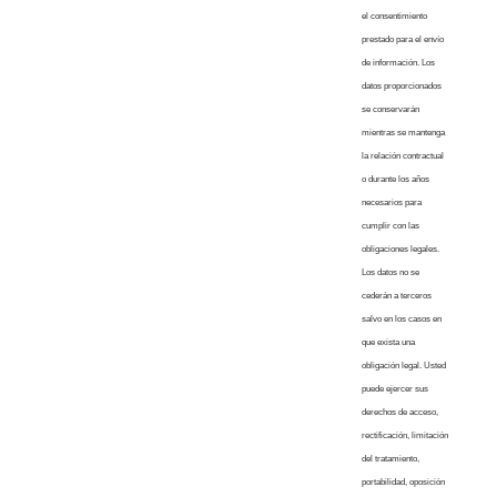
el consentimiento
prestado para el envío
de información. Los
datos proporcionados
se conservarán
mientras se mantenga
la relación contractual
o durante los años
necesarios para
cumplir con las
obligaciones legales.
Los datos no se
cederán a terceros
salvo en los casos en
que exista una
obligación legal. Usted
puede ejercer sus
derechos de acceso,
rectificación, limitación
del tratamiento,
portabilidad, oposición