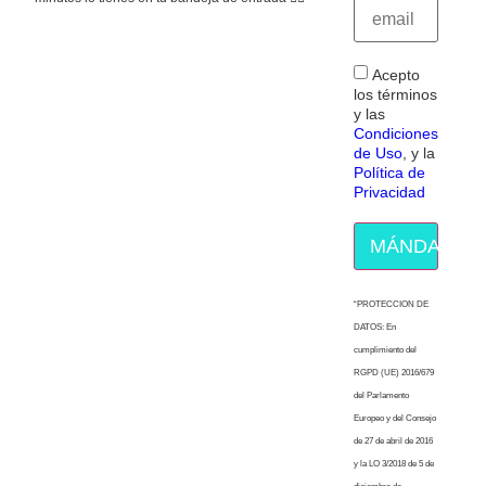
Acepto
los términos
y las
Condiciones
de Uso
, y la
Política de
Privacidad
MÁNDAME E
“PROTECCION DE
DATOS: En
cumplimiento del
RGPD (UE) 2016/679
del Parlamento
Europeo y del Consejo
de 27 de abril de 2016
y la LO 3/2018 de 5 de