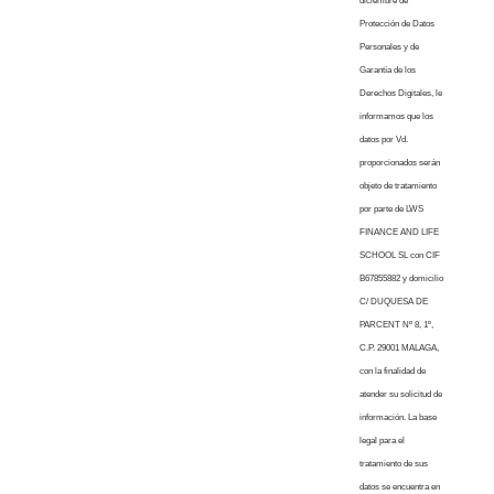
diciembre de
Protección de Datos
Personales y de
Garantía de los
Derechos Digitales, le
informamos que los
datos por Vd.
proporcionados serán
objeto de tratamiento
por parte de LWS
FINANCE AND LIFE
SCHOOL SL con CIF
B67855882 y domicilio
C/ DUQUESA DE
PARCENT Nº 8, 1º,
C.P. 29001 MALAGA,
con la finalidad de
atender su solicitud de
información. La base
legal para el
tratamiento de sus
datos se encuentra en