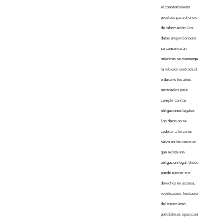
el consentimiento
prestado para el envío
de información. Los
datos proporcionados
se conservarán
mientras se mantenga
la relación contractual
o durante los años
necesarios para
cumplir con las
obligaciones legales.
Los datos no se
cederán a terceros
salvo en los casos en
que exista una
obligación legal. Usted
puede ejercer sus
derechos de acceso,
rectificación, limitación
del tratamiento,
portabilidad, oposición