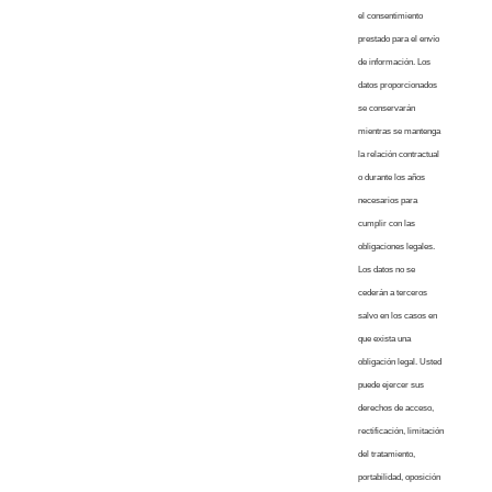
el consentimiento
prestado para el envío
de información. Los
datos proporcionados
se conservarán
mientras se mantenga
la relación contractual
o durante los años
necesarios para
cumplir con las
obligaciones legales.
Los datos no se
cederán a terceros
salvo en los casos en
que exista una
obligación legal. Usted
puede ejercer sus
derechos de acceso,
rectificación, limitación
del tratamiento,
portabilidad, oposición