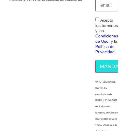
Acepto
los términos
y las
Condiciones
de Uso
, y la
Política de
Privacidad
MÁNDAME E
“PROTECCION DE
DATOS: En
cumplimiento del
RGPD (UE) 2016/679
del Parlamento
Europeo y del Consejo
de 27 de abril de 2016
y la LO 3/2018 de 5 de