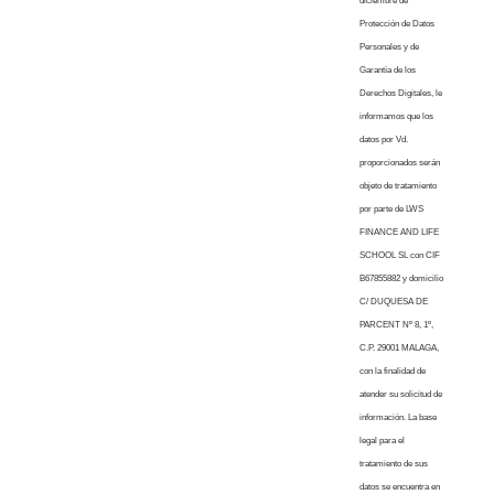
diciembre de
Protección de Datos
Personales y de
Garantía de los
Derechos Digitales, le
informamos que los
datos por Vd.
proporcionados serán
objeto de tratamiento
por parte de LWS
FINANCE AND LIFE
SCHOOL SL con CIF
B67855882 y domicilio
C/ DUQUESA DE
PARCENT Nº 8, 1º,
C.P. 29001 MALAGA,
con la finalidad de
atender su solicitud de
información. La base
legal para el
tratamiento de sus
datos se encuentra en