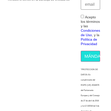
Acepto
los términos
y las
Condiciones
de Uso
, y la
Política de
Privacidad
MÁNDAME E
“PROTECCION DE
DATOS: En
cumplimiento del
RGPD (UE) 2016/679
del Parlamento
Europeo y del Consejo
de 27 de abril de 2016
y la LO 3/2018 de 5 de