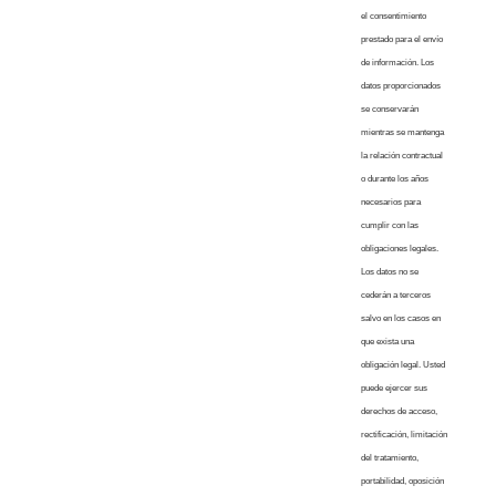
el consentimiento
prestado para el envío
de información. Los
datos proporcionados
se conservarán
mientras se mantenga
la relación contractual
o durante los años
necesarios para
cumplir con las
obligaciones legales.
Los datos no se
cederán a terceros
salvo en los casos en
que exista una
obligación legal. Usted
puede ejercer sus
derechos de acceso,
rectificación, limitación
del tratamiento,
portabilidad, oposición