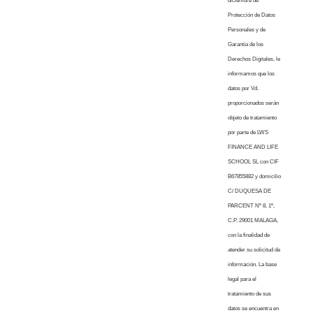
diciembre de
Protección de Datos
Personales y de
Garantía de los
Derechos Digitales, le
informamos que los
datos por Vd.
proporcionados serán
objeto de tratamiento
por parte de LWS
FINANCE AND LIFE
SCHOOL SL con CIF
B67855882 y domicilio
C/ DUQUESA DE
PARCENT Nº 8, 1º,
C.P. 29001 MALAGA,
con la finalidad de
atender su solicitud de
información. La base
legal para el
tratamiento de sus
datos se encuentra en