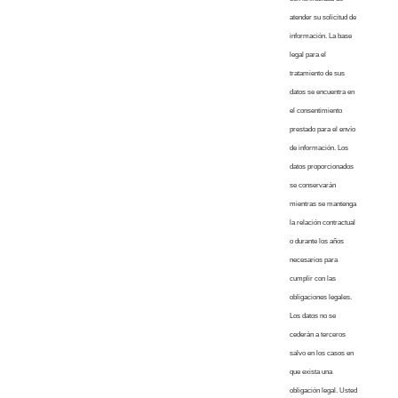
atender su solicitud de
información. La base
legal para el
tratamiento de sus
datos se encuentra en
el consentimiento
prestado para el envío
de información. Los
datos proporcionados
se conservarán
mientras se mantenga
la relación contractual
o durante los años
necesarios para
cumplir con las
obligaciones legales.
Los datos no se
cederán a terceros
salvo en los casos en
que exista una
obligación legal. Usted