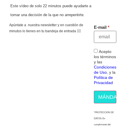
Este vídeo de solo 22 minutos puede ayudarte a
tomar una decisión de la que no arrepentirte.
Apúntate a nuestra newsletter y en cuestión de
E-mail
minutos lo tienes en tu bandeja de entrada 👇🏻
Acepto
los términos
y las
Condiciones
de Uso
, y la
Política de
Privacidad
MÁNDAME E
“PROTECCION DE
DATOS: En
cumplimiento del