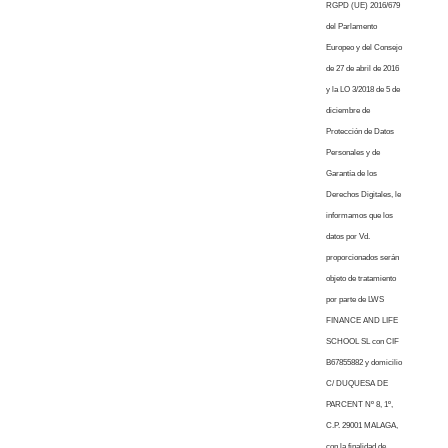
RGPD (UE) 2016/679
del Parlamento
Europeo y del Consejo
de 27 de abril de 2016
y la LO 3/2018 de 5 de
diciembre de
Protección de Datos
Personales y de
Garantía de los
Derechos Digitales, le
informamos que los
datos por Vd.
proporcionados serán
objeto de tratamiento
por parte de LWS
FINANCE AND LIFE
SCHOOL SL con CIF
B67855882 y domicilio
C/ DUQUESA DE
PARCENT Nº 8, 1º,
C.P. 29001 MALAGA,
con la finalidad de