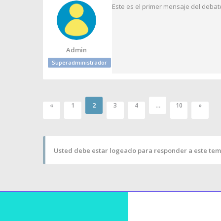
Este es el primer mensaje del debat
Admin
Superadministrador
2
…
«
1
3
4
10
»
Usted debe estar logeado para responder a este tem