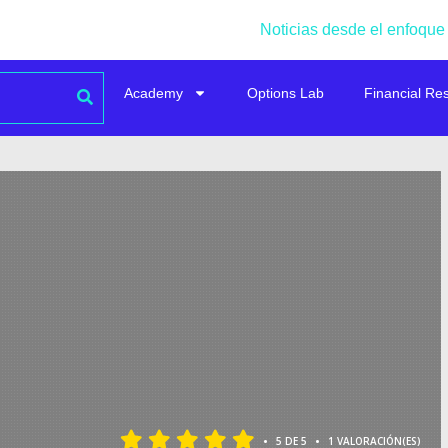
Noticias desde el enfoque
Academy
Options Lab
Financial Re
•
•
5 DE 5
1 VALORACIÓN(ES)