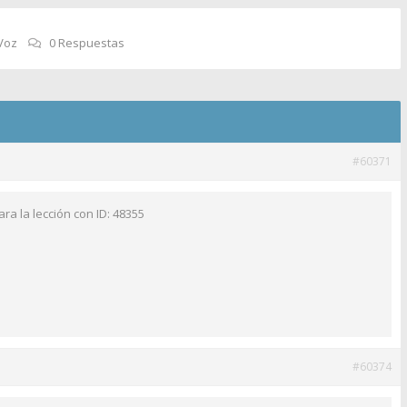
Voz
0 Respuestas
#60371
ra la lección con ID: 48355
#60374