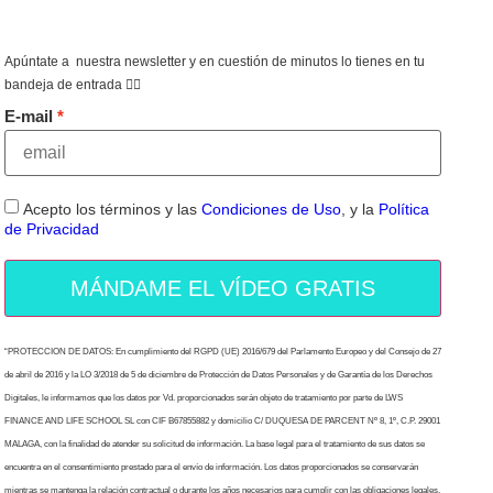
Apúntate a nuestra newsletter y en cuestión de minutos lo tienes en tu
bandeja de entrada 👇🏻
E-mail
Acepto los términos y las
Condiciones de Uso
, y la
Política
de Privacidad
MÁNDAME EL VÍDEO GRATIS
“PROTECCION DE DATOS: En cumplimiento del RGPD (UE) 2016/679 del Parlamento Europeo y del Consejo de 27
de abril de 2016 y la LO 3/2018 de 5 de diciembre de Protección de Datos Personales y de Garantía de los Derechos
Digitales, le informamos que los datos por Vd. proporcionados serán objeto de tratamiento por parte de LWS
FINANCE AND LIFE SCHOOL SL con CIF B67855882 y domicilio C/ DUQUESA DE PARCENT Nº 8, 1º, C.P. 29001
MALAGA, con la finalidad de atender su solicitud de información. La base legal para el tratamiento de sus datos se
encuentra en el consentimiento prestado para el envío de información. Los datos proporcionados se conservarán
mientras se mantenga la relación contractual o durante los años necesarios para cumplir con las obligaciones legales.