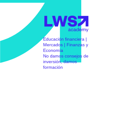
Educación financiera |
Mercados | Finanzas y
Economía
No damos consejos de
inversión, damos
formación