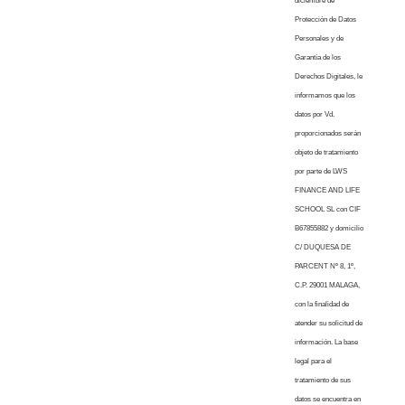
diciembre de
Protección de Datos
Personales y de
Garantía de los
Derechos Digitales, le
informamos que los
datos por Vd.
proporcionados serán
objeto de tratamiento
por parte de LWS
FINANCE AND LIFE
SCHOOL SL con CIF
B67855882 y domicilio
C/ DUQUESA DE
PARCENT Nº 8, 1º,
C.P. 29001 MALAGA,
con la finalidad de
atender su solicitud de
información. La base
legal para el
tratamiento de sus
datos se encuentra en