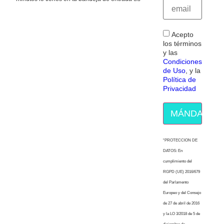
Acepto
los términos
y las
Condiciones
de Uso
, y la
Política de
Privacidad
MÁNDAME E
“PROTECCION DE
DATOS: En
cumplimiento del
RGPD (UE) 2016/679
del Parlamento
Europeo y del Consejo
de 27 de abril de 2016
y la LO 3/2018 de 5 de