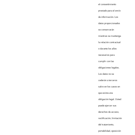
el consentimiento
prestado para el envío
de información. Los
datos proporcionados
se conservarán
mientras se mantenga
la relación contractual
o durante los años
necesarios para
cumplir con las
obligaciones legales.
Los datos no se
cederán a terceros
salvo en los casos en
que exista una
obligación legal. Usted
puede ejercer sus
derechos de acceso,
rectificación, limitación
del tratamiento,
portabilidad, oposición