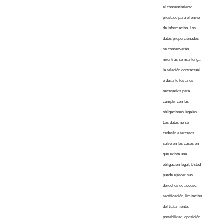
el consentimiento
prestado para el envío
de información. Los
datos proporcionados
se conservarán
mientras se mantenga
la relación contractual
o durante los años
necesarios para
cumplir con las
obligaciones legales.
Los datos no se
cederán a terceros
salvo en los casos en
que exista una
obligación legal. Usted
puede ejercer sus
derechos de acceso,
rectificación, limitación
del tratamiento,
portabilidad, oposición