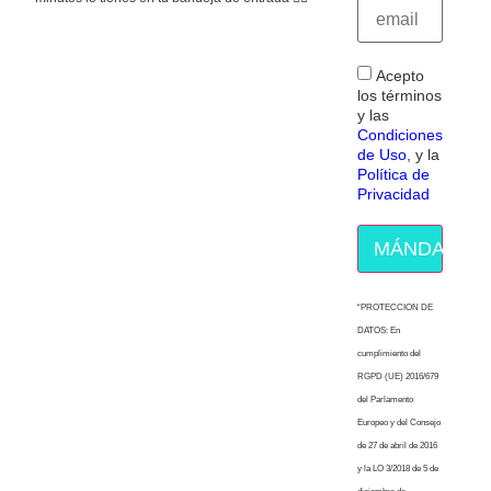
Acepto
los términos
y las
Condiciones
de Uso
, y la
Política de
Privacidad
MÁNDAME E
“PROTECCION DE
DATOS: En
cumplimiento del
RGPD (UE) 2016/679
del Parlamento
Europeo y del Consejo
de 27 de abril de 2016
y la LO 3/2018 de 5 de