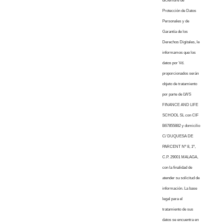
diciembre de
Protección de Datos
Personales y de
Garantía de los
Derechos Digitales, le
informamos que los
datos por Vd.
proporcionados serán
objeto de tratamiento
por parte de LWS
FINANCE AND LIFE
SCHOOL SL con CIF
B67855882 y domicilio
C/ DUQUESA DE
PARCENT Nº 8, 1º,
C.P. 29001 MALAGA,
con la finalidad de
atender su solicitud de
información. La base
legal para el
tratamiento de sus
datos se encuentra en