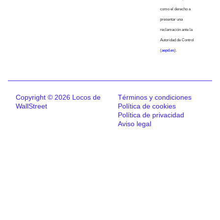
como el derecho a
presentar una
reclamación ante la
Autoridad de Control
(
aepd.es
).
Copyright © 2026 Locos de
Términos y condiciones
WallStreet
Política de cookies
Política de privacidad
Aviso legal