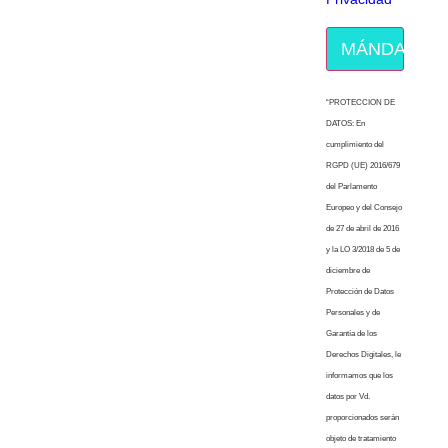
MÁNDAME E
“PROTECCION DE
DATOS: En
cumplimiento del
RGPD (UE) 2016/679
del Parlamento
Europeo y del Consejo
de 27 de abril de 2016
y la LO 3/2018 de 5 de
diciembre de
Protección de Datos
Personales y de
Garantía de los
Derechos Digitales, le
informamos que los
datos por Vd.
proporcionados serán
objeto de tratamiento