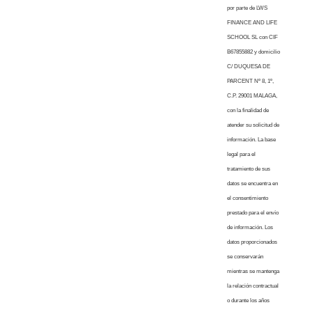
por parte de LWS
FINANCE AND LIFE
SCHOOL SL con CIF
B67855882 y domicilio
C/ DUQUESA DE
PARCENT Nº 8, 1º,
C.P. 29001 MALAGA,
con la finalidad de
atender su solicitud de
información. La base
legal para el
tratamiento de sus
datos se encuentra en
el consentimiento
prestado para el envío
de información. Los
datos proporcionados
se conservarán
mientras se mantenga
la relación contractual
o durante los años