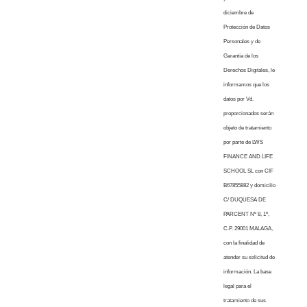
diciembre de
Protección de Datos
Personales y de
Garantía de los
Derechos Digitales, le
informamos que los
datos por Vd.
proporcionados serán
objeto de tratamiento
por parte de LWS
FINANCE AND LIFE
SCHOOL SL con CIF
B67855882 y domicilio
C/ DUQUESA DE
PARCENT Nº 8, 1º,
C.P. 29001 MALAGA,
con la finalidad de
atender su solicitud de
información. La base
legal para el
tratamiento de sus