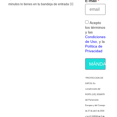
E-mail
minutos lo tienes en tu bandeja de entrada 👇🏻
Acepto
los términos
y las
Condiciones
de Uso
, y la
Política de
Privacidad
MÁNDAME E
“PROTECCION DE
DATOS: En
cumplimiento del
RGPD (UE) 2016/679
del Parlamento
Europeo y del Consejo
de 27 de abril de 2016
y la LO 3/2018 de 5 de