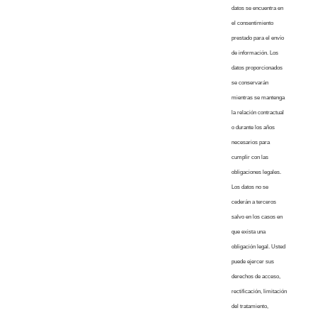
datos se encuentra en
el consentimiento
prestado para el envío
de información. Los
datos proporcionados
se conservarán
mientras se mantenga
la relación contractual
o durante los años
necesarios para
cumplir con las
obligaciones legales.
Los datos no se
cederán a terceros
salvo en los casos en
que exista una
obligación legal. Usted
puede ejercer sus
derechos de acceso,
rectificación, limitación
del tratamiento,