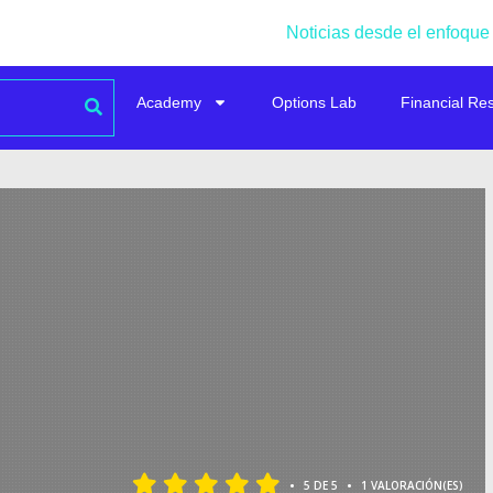
Noticias desde el enfoque
Academy
Options Lab
Financial Re
•
•
5 DE 5
1 VALORACIÓN(ES)