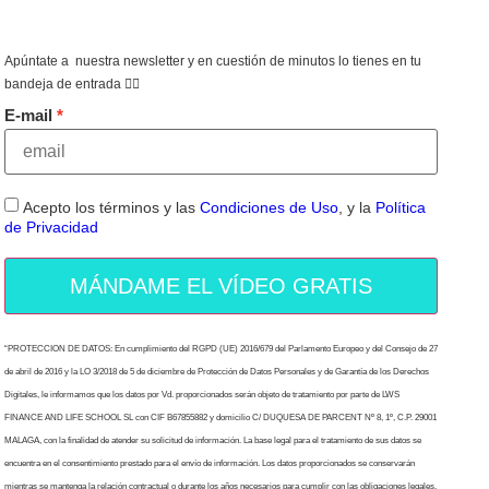
Apúntate a nuestra newsletter y en cuestión de minutos lo tienes en tu
bandeja de entrada 👇🏻
E-mail
Acepto los términos y las
Condiciones de Uso
, y la
Política
de Privacidad
MÁNDAME EL VÍDEO GRATIS
“PROTECCION DE DATOS: En cumplimiento del RGPD (UE) 2016/679 del Parlamento Europeo y del Consejo de 27
de abril de 2016 y la LO 3/2018 de 5 de diciembre de Protección de Datos Personales y de Garantía de los Derechos
Digitales, le informamos que los datos por Vd. proporcionados serán objeto de tratamiento por parte de LWS
FINANCE AND LIFE SCHOOL SL con CIF B67855882 y domicilio C/ DUQUESA DE PARCENT Nº 8, 1º, C.P. 29001
MALAGA, con la finalidad de atender su solicitud de información. La base legal para el tratamiento de sus datos se
encuentra en el consentimiento prestado para el envío de información. Los datos proporcionados se conservarán
mientras se mantenga la relación contractual o durante los años necesarios para cumplir con las obligaciones legales.