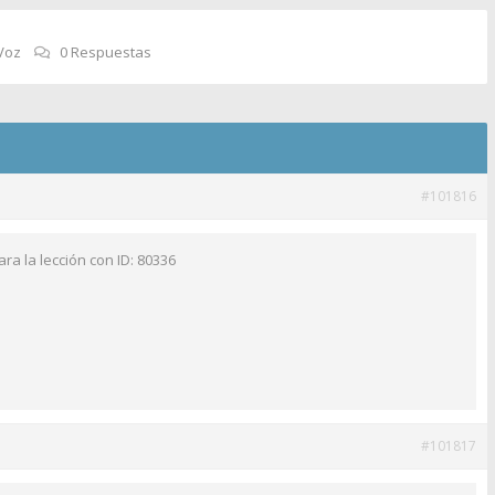
Voz
0 Respuestas
#101816
ra la lección con ID: 80336
#101817