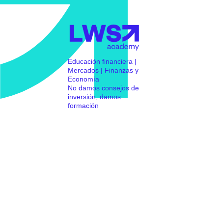
Educación financiera |
Mercados | Finanzas y
Economía
No damos consejos de
inversión, damos
formación