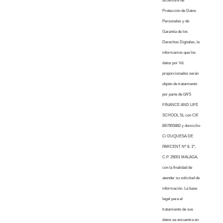
diciembre de
Protección de Datos
Personales y de
Garantía de los
Derechos Digitales, le
informamos que los
datos por Vd.
proporcionados serán
objeto de tratamiento
por parte de LWS
FINANCE AND LIFE
SCHOOL SL con CIF
B67855882 y domicilio
C/ DUQUESA DE
PARCENT Nº 8, 1º,
C.P. 29001 MALAGA,
con la finalidad de
atender su solicitud de
información. La base
legal para el
tratamiento de sus
datos se encuentra en