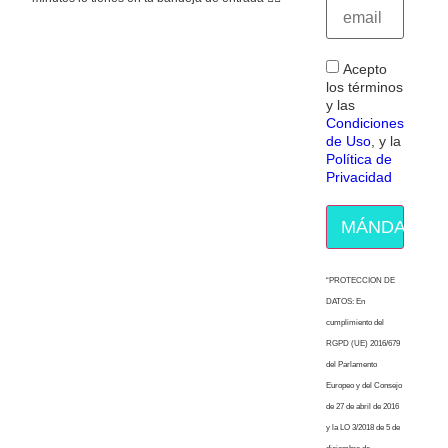
Acepto
los términos
y las
Condiciones
de Uso
, y la
Política de
Privacidad
MÁNDAME E
“PROTECCION DE
DATOS: En
cumplimiento del
RGPD (UE) 2016/679
del Parlamento
Europeo y del Consejo
de 27 de abril de 2016
y la LO 3/2018 de 5 de