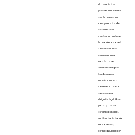
el consentimiento
prestado para el envío
de información. Los
datos proporcionados
se conservarán
mientras se mantenga
la relación contractual
o durante los años
necesarios para
cumplir con las
obligaciones legales.
Los datos no se
cederán a terceros
salvo en los casos en
que exista una
obligación legal. Usted
puede ejercer sus
derechos de acceso,
rectificación, limitación
del tratamiento,
portabilidad, oposición