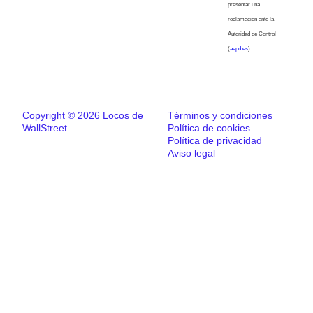
presentar una
reclamación ante la
Autoridad de Control
(
aepd.es
).
Copyright © 2026 Locos de
Términos y condiciones
WallStreet
Política de cookies
Política de privacidad
Aviso legal