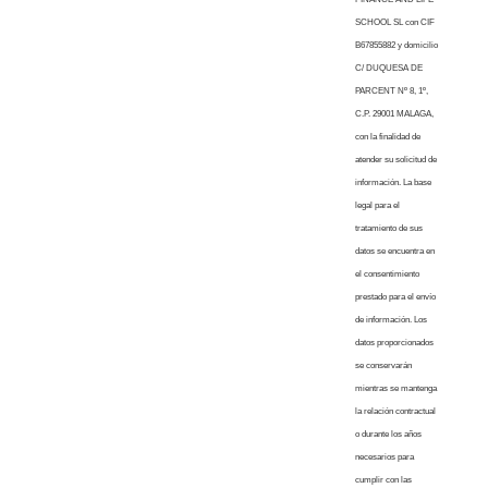
SCHOOL SL con CIF
B67855882 y domicilio
C/ DUQUESA DE
PARCENT Nº 8, 1º,
C.P. 29001 MALAGA,
con la finalidad de
atender su solicitud de
información. La base
legal para el
tratamiento de sus
datos se encuentra en
el consentimiento
prestado para el envío
de información. Los
datos proporcionados
se conservarán
mientras se mantenga
la relación contractual
o durante los años
necesarios para
cumplir con las