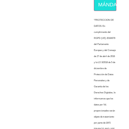
MÁNDAME E
“PROTECCION DE
DATOS: En
cumplimiento del
RGPD (UE) 2016/679
del Parlamento
Europeo y del Consejo
de 27 de abril de 2016
y la LO 3/2018 de 5 de
diciembre de
Protección de Datos
Personales y de
Garantía de los
Derechos Digitales, le
informamos que los
datos por Vd.
proporcionados serán
objeto de tratamiento
por parte de LWS
FINANCE AND LIFE