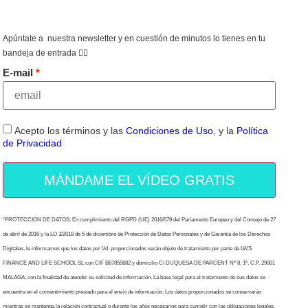
Apúntate a nuestra newsletter y en cuestión de minutos lo tienes en tu
bandeja de entrada 👇🏻
E-mail
Acepto los términos y las
Condiciones de Uso
, y la
Política
de Privacidad
MÁNDAME EL VÍDEO GRATIS
“PROTECCION DE DATOS: En cumplimiento del RGPD (UE) 2016/679 del Parlamento Europeo y del Consejo de 27
de abril de 2016 y la LO 3/2018 de 5 de diciembre de Protección de Datos Personales y de Garantía de los Derechos
Digitales, le informamos que los datos por Vd. proporcionados serán objeto de tratamiento por parte de LWS
FINANCE AND LIFE SCHOOL SL con CIF B67855882 y domicilio C/ DUQUESA DE PARCENT Nº 8, 1º, C.P. 29001
MALAGA, con la finalidad de atender su solicitud de información. La base legal para el tratamiento de sus datos se
encuentra en el consentimiento prestado para el envío de información. Los datos proporcionados se conservarán
mientras se mantenga la relación contractual o durante los años necesarios para cumplir con las obligaciones legales.