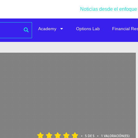
Noticias desde el enfoque
Academy
Options Lab
Financial Re
•
•
5 DE 5
1 VALORACIÓN(ES)