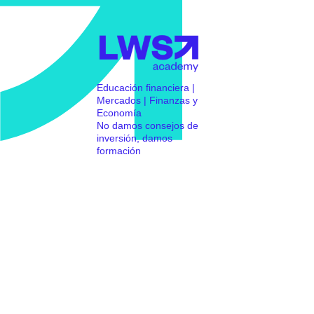
Educación financiera |
Mercados | Finanzas y
Economía
No damos consejos de
inversión, damos
formación