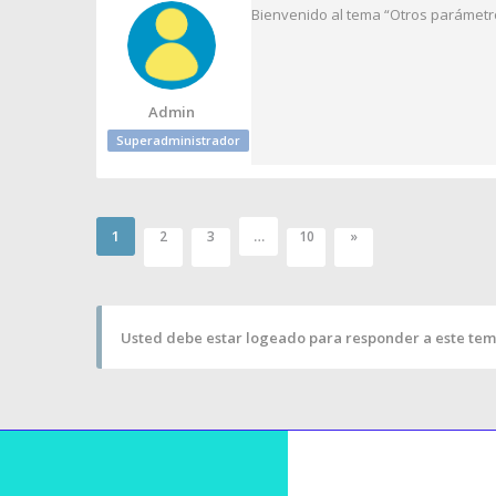
Bienvenido al tema “Otros parámetr
Admin
Superadministrador
1
…
2
3
10
»
Usted debe estar logeado para responder a este tem