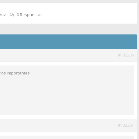
Voz
0 Respuestas
#132306
ros importantes
#132307