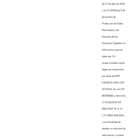
de 27 de abril de 2016
y la LO 3/2018 de 5 de
diciembre de
Protección de Datos
Personales y de
Garantía de los
Derechos Digitales, le
informamos que los
datos por Vd.
proporcionados serán
objeto de tratamiento
por parte de LWS
FINANCE AND LIFE
SCHOOL SL con CIF
B67855882 y domicilio
C/ DUQUESA DE
PARCENT Nº 8, 1º,
C.P. 29001 MALAGA,
con la finalidad de
atender su solicitud de
información. La base