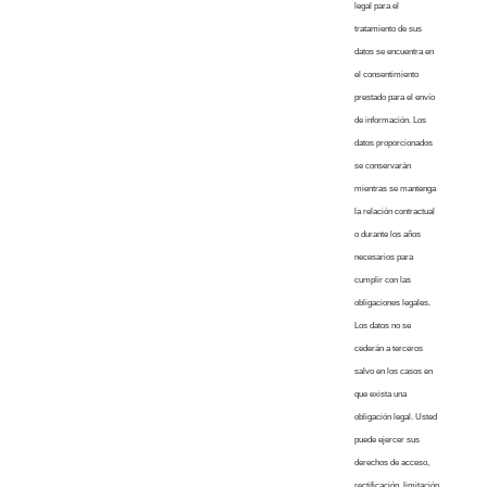
legal para el
tratamiento de sus
datos se encuentra en
el consentimiento
prestado para el envío
de información. Los
datos proporcionados
se conservarán
mientras se mantenga
la relación contractual
o durante los años
necesarios para
cumplir con las
obligaciones legales.
Los datos no se
cederán a terceros
salvo en los casos en
que exista una
obligación legal. Usted
puede ejercer sus
derechos de acceso,
rectificación, limitación