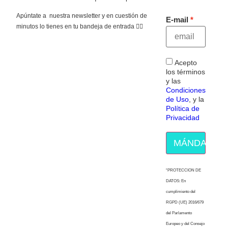
Apúntate a nuestra newsletter y en cuestión de
E-mail
minutos lo tienes en tu bandeja de entrada 👇🏻
Acepto
los términos
y las
Condiciones
de Uso
, y la
Política de
Privacidad
MÁNDAME E
“PROTECCION DE
DATOS: En
cumplimiento del
RGPD (UE) 2016/679
del Parlamento
Europeo y del Consejo