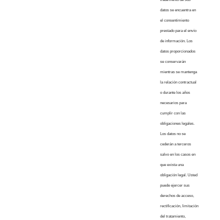
datos se encuentra en
el consentimiento
prestado para el envío
de información. Los
datos proporcionados
se conservarán
mientras se mantenga
la relación contractual
o durante los años
necesarios para
cumplir con las
obligaciones legales.
Los datos no se
cederán a terceros
salvo en los casos en
que exista una
obligación legal. Usted
puede ejercer sus
derechos de acceso,
rectificación, limitación
del tratamiento,