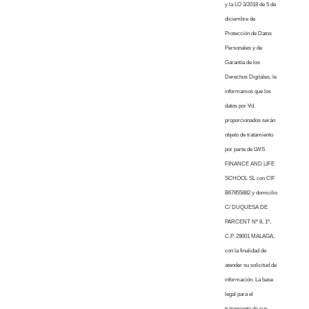
y la LO 3/2018 de 5 de
diciembre de
Protección de Datos
Personales y de
Garantía de los
Derechos Digitales, le
informamos que los
datos por Vd.
proporcionados serán
objeto de tratamiento
por parte de LWS
FINANCE AND LIFE
SCHOOL SL con CIF
B67855882 y domicilio
C/ DUQUESA DE
PARCENT Nº 8, 1º,
C.P. 29001 MALAGA,
con la finalidad de
atender su solicitud de
información. La base
legal para el
tratamiento de sus