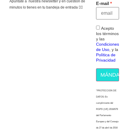
Apúntate a nuestra newsletter y en cuestión de
E-mail
minutos lo tienes en tu bandeja de entrada 👇🏻
Acepto
los términos
y las
Condiciones
de Uso
, y la
Política de
Privacidad
MÁNDAME E
“PROTECCION DE
DATOS: En
cumplimiento del
RGPD (UE) 2016/679
del Parlamento
Europeo y del Consejo
de 27 de abril de 2016