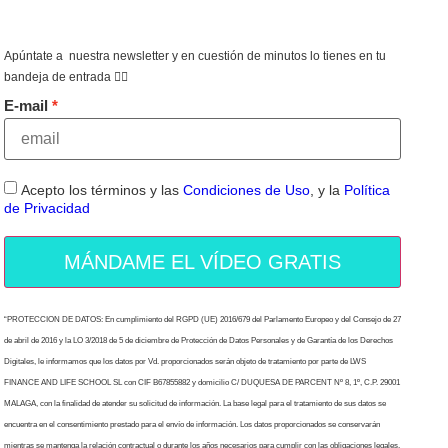
Apúntate a nuestra newsletter y en cuestión de minutos lo tienes en tu
bandeja de entrada 👇🏻
E-mail
Acepto los términos y las
Condiciones de Uso
, y la
Política
de Privacidad
MÁNDAME EL VÍDEO GRATIS
“PROTECCION DE DATOS: En cumplimiento del RGPD (UE) 2016/679 del Parlamento Europeo y del Consejo de 27
de abril de 2016 y la LO 3/2018 de 5 de diciembre de Protección de Datos Personales y de Garantía de los Derechos
Digitales, le informamos que los datos por Vd. proporcionados serán objeto de tratamiento por parte de LWS
FINANCE AND LIFE SCHOOL SL con CIF B67855882 y domicilio C/ DUQUESA DE PARCENT Nº 8, 1º, C.P. 29001
MALAGA, con la finalidad de atender su solicitud de información. La base legal para el tratamiento de sus datos se
encuentra en el consentimiento prestado para el envío de información. Los datos proporcionados se conservarán
mientras se mantenga la relación contractual o durante los años necesarios para cumplir con las obligaciones legales.