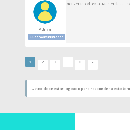
Bienvenido al tema “Masterclass – Op
Admin
Superadministrador
1
…
2
3
10
»
Usted debe estar logeado para responder a este tem