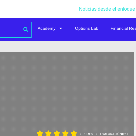
Noticias desde el enfoque
Academy
Options Lab
Financial Re
•
•
5 DE 5
1 VALORACIÓN(ES)