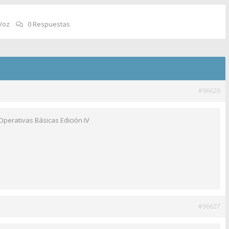
Voz
0 Respuestas
#96626
Operativas Básicas Edición IV
#96627