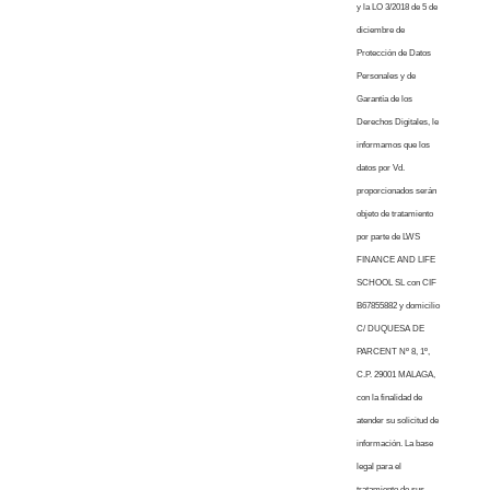
y la LO 3/2018 de 5 de
diciembre de
Protección de Datos
Personales y de
Garantía de los
Derechos Digitales, le
informamos que los
datos por Vd.
proporcionados serán
objeto de tratamiento
por parte de LWS
FINANCE AND LIFE
SCHOOL SL con CIF
B67855882 y domicilio
C/ DUQUESA DE
PARCENT Nº 8, 1º,
C.P. 29001 MALAGA,
con la finalidad de
atender su solicitud de
información. La base
legal para el
tratamiento de sus