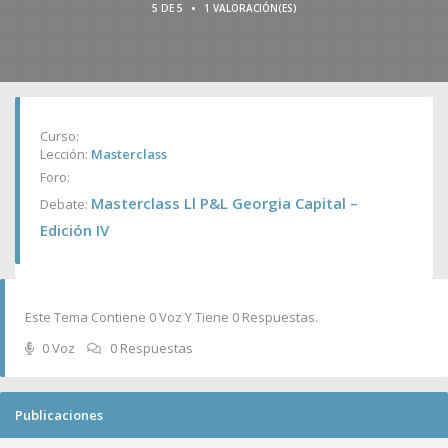
•
5 DE 5
1 VALORACIÓN(ES)
Curso:
Lección:
Masterclass
Foro:
Masterclass Ll P&L Georgia Capital –
Debate:
Edición IV
Este Tema Contiene 0 Voz Y Tiene 0 Respuestas.
0 Voz
0 Respuestas
Publicaciones