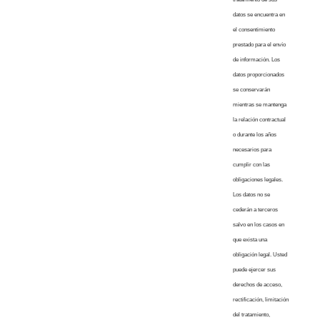
datos se encuentra en
el consentimiento
prestado para el envío
de información. Los
datos proporcionados
se conservarán
mientras se mantenga
la relación contractual
o durante los años
necesarios para
cumplir con las
obligaciones legales.
Los datos no se
cederán a terceros
salvo en los casos en
que exista una
obligación legal. Usted
puede ejercer sus
derechos de acceso,
rectificación, limitación
del tratamiento,