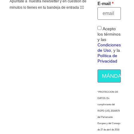
Apúntate a nuestra newsletter y en cuestión de
E-mail
minutos lo tienes en tu bandeja de entrada 👇🏻
Acepto
los términos
y las
Condiciones
de Uso
, y la
Política de
Privacidad
MÁNDAME E
“PROTECCION DE
DATOS: En
cumplimiento del
RGPD (UE) 2016/679
del Parlamento
Europeo y del Consejo
de 27 de abril de 2016