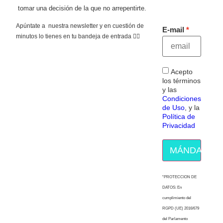
tomar una decisión de la que no arrepentirte.
Apúntate a nuestra newsletter y en cuestión de
E-mail
minutos lo tienes en tu bandeja de entrada 👇🏻
Acepto
los términos
y las
Condiciones
de Uso
, y la
Política de
Privacidad
MÁNDAME E
“PROTECCION DE
DATOS: En
cumplimiento del
RGPD (UE) 2016/679
del Parlamento