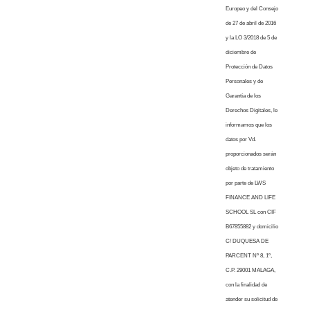
Europeo y del Consejo
de 27 de abril de 2016
y la LO 3/2018 de 5 de
diciembre de
Protección de Datos
Personales y de
Garantía de los
Derechos Digitales, le
informamos que los
datos por Vd.
proporcionados serán
objeto de tratamiento
por parte de LWS
FINANCE AND LIFE
SCHOOL SL con CIF
B67855882 y domicilio
C/ DUQUESA DE
PARCENT Nº 8, 1º,
C.P. 29001 MALAGA,
con la finalidad de
atender su solicitud de