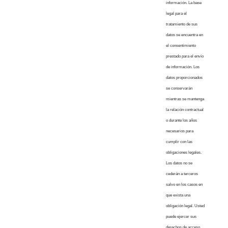
información. La base
legal para el
tratamiento de sus
datos se encuentra en
el consentimiento
prestado para el envío
de información. Los
datos proporcionados
se conservarán
mientras se mantenga
la relación contractual
o durante los años
necesarios para
cumplir con las
obligaciones legales.
Los datos no se
cederán a terceros
salvo en los casos en
que exista una
obligación legal. Usted
puede ejercer sus
derechos de acceso,