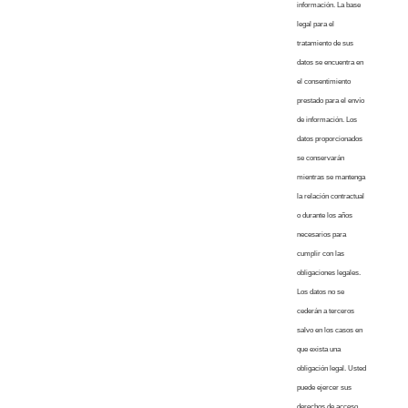
información. La base
legal para el
tratamiento de sus
datos se encuentra en
el consentimiento
prestado para el envío
de información. Los
datos proporcionados
se conservarán
mientras se mantenga
la relación contractual
o durante los años
necesarios para
cumplir con las
obligaciones legales.
Los datos no se
cederán a terceros
salvo en los casos en
que exista una
obligación legal. Usted
puede ejercer sus
derechos de acceso,