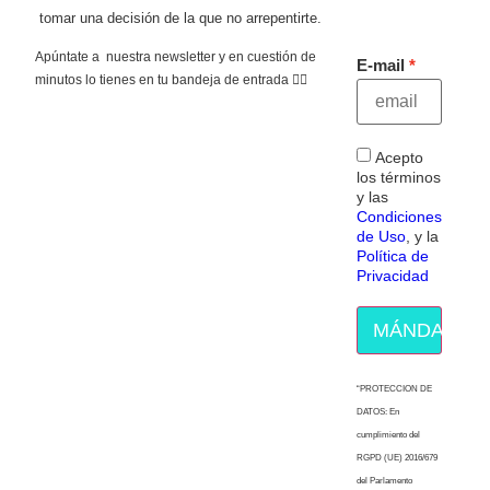
tomar una decisión de la que no arrepentirte.
Apúntate a nuestra newsletter y en cuestión de
E-mail
minutos lo tienes en tu bandeja de entrada 👇🏻
Acepto
los términos
y las
Condiciones
de Uso
, y la
Política de
Privacidad
MÁNDAME E
“PROTECCION DE
DATOS: En
cumplimiento del
RGPD (UE) 2016/679
del Parlamento