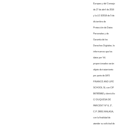
Europeo y del Consejo
de 27 de abril de 2016
y la LO 3/2018 de 5 de
diciembre de
Protección de Datos
Personales y de
Garantía de los
Derechos Digitales, le
informamos que los
datos por Vd.
proporcionados serán
objeto de tratamiento
por parte de LWS
FINANCE AND LIFE
SCHOOL SL con CIF
B67855882 y domicilio
C/ DUQUESA DE
PARCENT Nº 8, 1º,
C.P. 29001 MALAGA,
con la finalidad de
atender su solicitud de