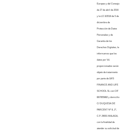
Europeo y del Consejo
de 27 de abril de 2016
y la LO 3/2018 de 5 de
diciembre de
Protección de Datos
Personales y de
Garantía de los
Derechos Digitales, le
informamos que los
datos por Vd.
proporcionados serán
objeto de tratamiento
por parte de LWS
FINANCE AND LIFE
SCHOOL SL con CIF
B67855882 y domicilio
C/ DUQUESA DE
PARCENT Nº 8, 1º,
C.P. 29001 MALAGA,
con la finalidad de
atender su solicitud de