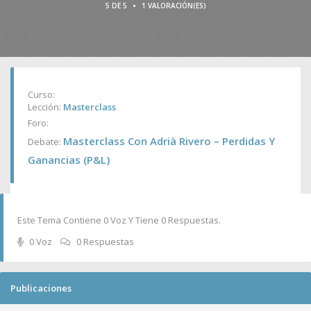
•
5 DE 5
1 VALORACIÓN(ES)
Curso:
Lección:
Masterclass
Foro:
Masterclass Con Adrià Rivero – Perdidas Y
Debate:
Ganancias (P&L)
Este Tema Contiene 0 Voz Y Tiene 0 Respuestas.
0 Voz
0 Respuestas
Publicaciones