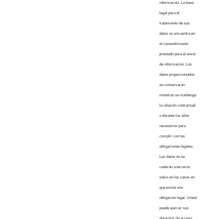
información. La base
legal para el
tratamiento de sus
datos se encuentra en
el consentimiento
prestado para el envío
de información. Los
datos proporcionados
se conservarán
mientras se mantenga
la relación contractual
o durante los años
necesarios para
cumplir con las
obligaciones legales.
Los datos no se
cederán a terceros
salvo en los casos en
que exista una
obligación legal. Usted
puede ejercer sus
derechos de acceso,