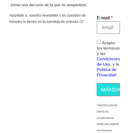
tomar una decisión de la que no arrepentirte.
Apúntate a nuestra newsletter y en cuestión de
E-mail
minutos lo tienes en tu bandeja de entrada 👇🏻
Acepto
los términos
y las
Condiciones
de Uso
, y la
Política de
Privacidad
MÁNDAME E
“PROTECCION DE
DATOS: En
cumplimiento del
RGPD (UE) 2016/679
del Parlamento